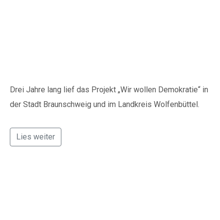
„Wir wollen (noch
mehr) Demokratie“ im
Radio
Drei Jahre lang lief das Projekt „Wir wollen Demokratie“ in
der Stadt Braunschweig und im Landkreis Wolfenbüttel.
Lies weiter
Wir wollen noch mehr
Demokratie!