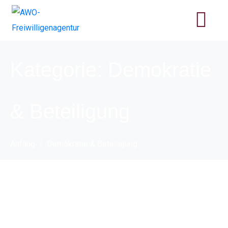
Kategorie:
Demokratie
& Beteiligung
Anfang
Demokratie & Beteiligung
Falschgeld: Falsche
Fuffziger erkennen