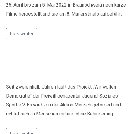
Wunsch auch eine
25. April bis zum 5. Mai 2022 in Braunschweig neun kurze
Spendenquittung
Filme hergestellt und sie am 8. Mai erstmals aufgeführt.
ausstellen.
Kontakt:
Lies weiter
Sylja Baranowski
Reichsstraße 6
38300 Wolfenbüttel
Dreimal über Politik
05331/902626
gesprochen
Seit zweieinhalb Jahren läuft das Projekt „Wir wollen
s.baranowski [at] freiwillig-
Demokratie“ der Freiwilligenagentur Jugend-Soziales-
engagiert.de
Sport e.V. Es wird von der Aktion Mensch gefördert und
richtet sich an Menschen mit und ohne Behinderung.
Lies weiter