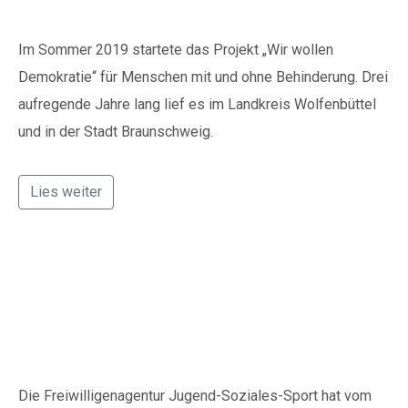
Spenden
Im Sommer 2019 startete das Projekt „Wir wollen
Demokratie“ für Menschen mit und ohne Behinderung. Drei
Wenn Sie uns Spenden
aufregende Jahre lang lief es im Landkreis Wolfenbüttel
zukommen lassen
und in der Stadt Braunschweig.
möchten, nutzen Sie bitte
diese Kontodaten:
Lies weiter
Inhaber: AWO-
Freiwilligenagentur
IBAN: DE90 2505 0000
Aktionstag in
0152 0278 35
Braunschweig
BIC: NOLADE2HXXX
Vielen Dank.
Wir können Ihnen auf
Die Freiwilligenagentur Jugend-Soziales-Sport hat vom