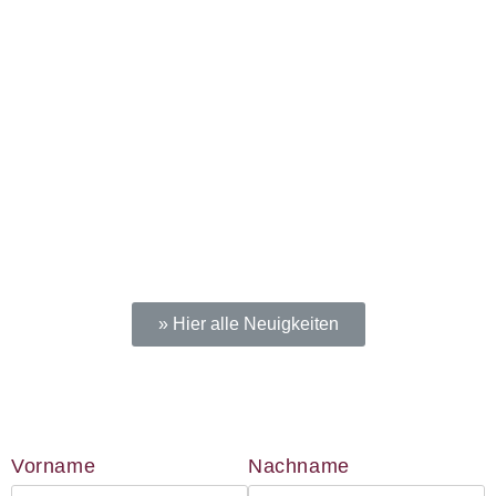
0152 0278 35
BIC: NOLADE2HXXX
Vielen Dank.
Wir können Ihnen auf
Wunsch auch eine
Spendenquittung
ausstellen.
Kontakt:
Sylja Baranowski
» Hier alle Neuigkeiten
Reichsstraße 6
38300 Wolfenbüttel
05331/902626
Vorname
Nachname
s.baranowski [at] freiwillig-