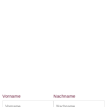
Inhaber: AWO-
Freiwilligenagentur
IBAN: DE90 2505 0000
0152 0278 35
BIC: NOLADE2HXXX
Vielen Dank.
Wir können Ihnen auf
Wunsch auch eine
Spendenquittung
ausstellen.
Kontakt:
Sylja Baranowski
Vorname
Nachname
Reichsstraße 6