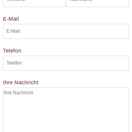
38300 Wolfenbüttel
05331/902626
E-Mail
s.baranowski [at] freiwillig-
engagiert.de
Telefon
Ihre Nachricht