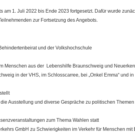
enden
eits am 1. Juli 2022 bis Ende 2023 fortgesetzt. Dafür wurde zun
r Teilnehmenden zur Fortsetzung des Angebots.
enn Sie uns Spenden zukommen lassen möchten, nutz
Sie bitte diese Kontodaten:
Inhaber: AWO-Freiwilligenagentur
Behindertenbeirat und der Volkshochschule
IBAN: DE90 2505 0000 0152 0278 35
BIC: NOLADE2HXXX
erem Menschen aus der Lebenshilfe Braunschweig und Neuerke
Vielen Dank.
schweig in der VHS, im Schlosscarree, bei „Onkel Emma“ und i
Wir können Ihnen auf Wunsch auch eine Spendenquittun
ausstellen.
tellt
e Ausstellung und diverse Gespräche zu politischen Themen (z.
Kontakt:
Sylja Baranowski
räsenzveranstaltungen zum Thema Wahlen statt
Reichsstraße 6
38300 Wolfenbüttel
erkehrs GmbH zu Schwierigkeiten im Verkehr für Menschen mit 