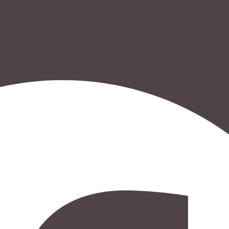
s.baranowski [at] freiwillig-engagiert.de