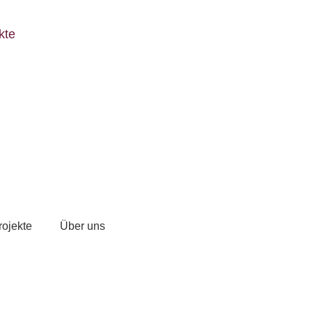
kte
rojekte
Über uns
Abschlussveranstaltung bei