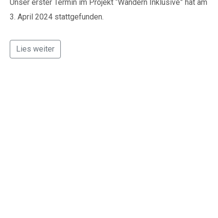
Unser erster Termin im Projekt “Wandern Inklusive” hat am
3. April 2024 stattgefunden.
Lies weiter
Kinderfreundliche
Osteraktionen durch
Ehrenamtsteam
begeistern in
Remlingen und Klein
Biewende