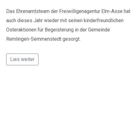
Das Ehrenamtsteam der Freiwilligenagentur Elm-Asse hat
auch dieses Jahr wieder mit seinen kinderfreundlichen
Osteraktionen für Begeisterung in der Gemeinde
Remlingen-Semmenstedt gesorgt.
Lies weiter
Neue Büroräume für
Freiwilligenagentur
Elm-Asse: Beratung
findet nun in
benachbartem Gebäude