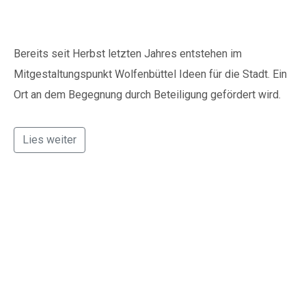
Wenn Sie uns Spenden
Bereits seit Herbst letzten Jahres entstehen im
zukommen lassen
möchten, nutzen Sie bitte
Mitgestaltungspunkt Wolfenbüttel Ideen für die Stadt. Ein
diese Kontodaten:
Ort an dem Begegnung durch Beteiligung gefördert wird.
Inhaber: AWO-
Lies weiter
Freiwilligenagentur
IBAN: DE90 2505 0000
0152 0278 35
Wandern Inklusive –
BIC: NOLADE2HXXX
erste Tour am 3. April
Vielen Dank.
2024
Wir können Ihnen auf
Wunsch auch eine
Spendenquittung