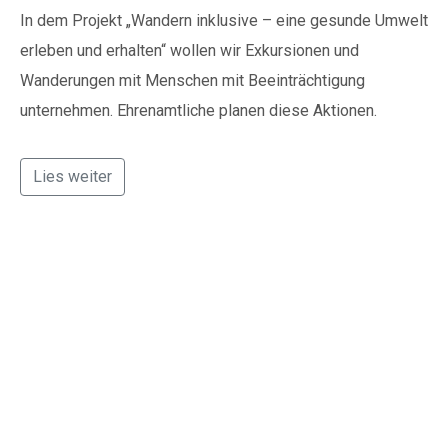
In dem Projekt „Wandern inklusive – eine gesunde Umwelt
ausstellen.
erleben und erhalten“ wollen wir Exkursionen und
Kontakt:
Wanderungen mit Menschen mit Beeinträchtigung
Sylja Baranowski
unternehmen. Ehrenamtliche planen diese Aktionen.
Reichsstraße 6
38300 Wolfenbüttel
05331/902626
Lies weiter
Freiwilligenagentur
s.baranowski [at] freiwillig-
engagiert.de
stellt den
„Mitgestaltungspunkt
Wolfenbüttel -“ der
Politik und Institutionen