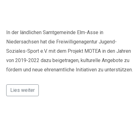
Zeitschrift LandKultur:
Kreativ und engagiert.
In der ländlichen Samtgemeinde Elm-Asse in
Niedersachsen hat die Freiwilligenagentur Jugend-
Soziales-Sport e.V. mit dem Projekt MOTEA in den Jahren
von 2019-2022 dazu beigetragen, kulturelle Angebote zu
fördern und neue ehrenamtliche Initiativen zu unterstützen.
Lies weiter
Lieblingsorte im Haus
der Kulturen