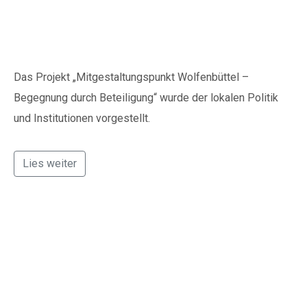
vor
Das Projekt „Mitgestaltungspunkt Wolfenbüttel –
Begegnung durch Beteiligung“ wurde der lokalen Politik
und Institutionen vorgestellt.
Lies weiter
Ausstellung „EinBlick
in mein Leben“ ist in
der Wolfenbütteler
Innenstadt zu sehen