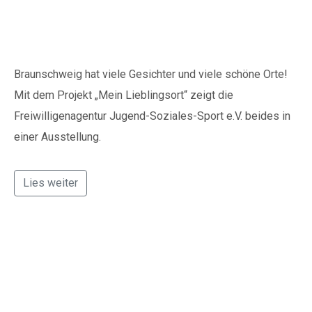
Braunschweig
Braunschweig hat viele Gesichter und viele schöne Orte!
Mit dem Projekt „Mein Lieblingsort“ zeigt die
Freiwilligenagentur Jugend-Soziales-Sport e.V. beides in
einer Ausstellung.
Lies weiter
Projektwerkstatt lädt
ein Wolfenbüttel
Spenden
mitzugestalten