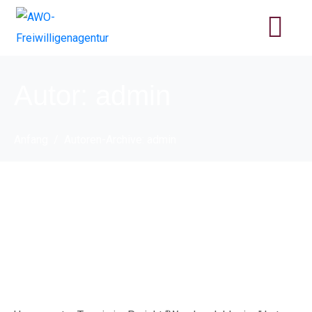
Autor:
admin
Anfang
Autoren-Archive: admin
Wandern Inklusive –
erste Tour zum
Dowessee durchgeführt