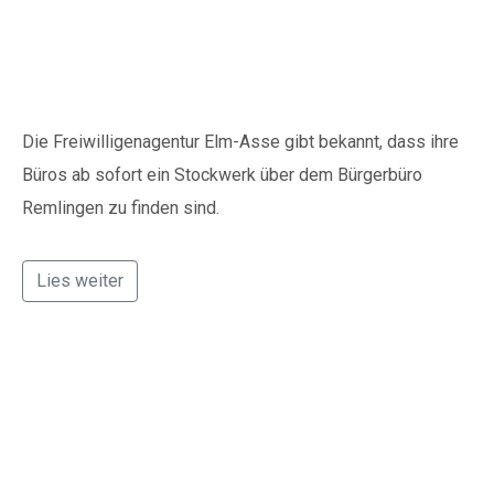
statt
Die Freiwilligenagentur Elm-Asse gibt bekannt, dass ihre
Büros ab sofort ein Stockwerk über dem Bürgerbüro
Remlingen zu finden sind.
Lies weiter
Das Projekt MOTEA:
Mobile Themenparks im
Raum Elm-Asse in der