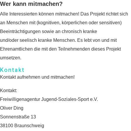
Wer kann mitmachen?
IBAN: DE90 2505 0000
0152 0278 35
Alle Interessierten können mitmachen! Das Projekt richtet sich
BIC: NOLADE2HXXX
an Menschen mit (kognitiven, körperlichen oder sensitiven)
Beeinträchtigungen sowie an chronisch kranke
Vielen Dank.
und/oder seelisch kranke Menschen. Es lebt von und mit
Wir können Ihnen auf
Ehrenamtlichen die mit den Teilnehmenden dieses Projekt
Wunsch auch eine
umsetzen.
Spendenquittung
Kontakt
ausstellen.
Kontakt aufnehmen und mitmachen!
Kontakt:
Kontakt:
Sylja Baranowski
Freiwilligenagentur Jugend-Soziales-Sport e.V.
Reichsstraße 6
Oliver Ding
38300 Wolfenbüttel
05331/902626
Sonnenstraße 13
38100 Braunschweig