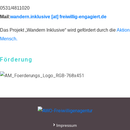
0531/4811020
s.baranowski [at] freiwillig-
Mail:
wandern.inklusive [at] freiwillig-engagiert.de
engagiert.de
Das Projekt „Wandern Inklusive“ wird gefördert durch die
Aktion
Mensch.
Förderung
Impressum