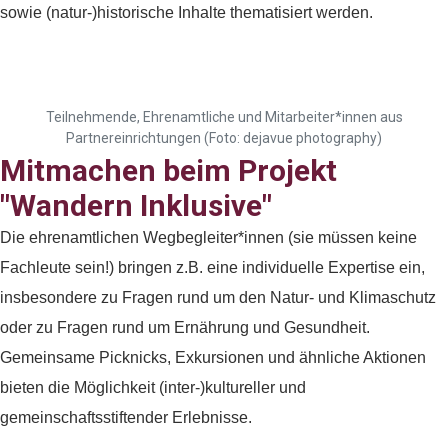
sowie (natur-)historische Inhalte thematisiert werden.
Teilnehmende, Ehrenamtliche und Mitarbeiter*innen aus
Partnereinrichtungen (Foto: dejavue photography)
Mitmachen beim Projekt
Spenden
"Wandern Inklusive"
Die ehrenamtlichen Wegbegleiter*innen (sie müssen keine
Fachleute sein!) bringen z.B. eine individuelle Expertise ein,
Wenn Sie uns Spenden
insbesondere zu Fragen rund um den Natur- und Klimaschutz
zukommen lassen
oder zu Fragen rund um Ernährung und Gesundheit.
möchten, nutzen Sie bitte
diese Kontodaten:
Gemeinsame Picknicks, Exkursionen und ähnliche Aktionen
bieten die Möglichkeit (inter-)kultureller und
Inhaber: AWO-
gemeinschaftsstiftender Erlebnisse.
Freiwilligenagentur