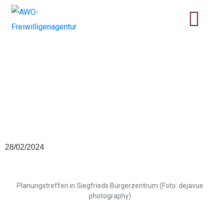
Ehrenamtliche und
Teilnehmende planen
Projekt zu Umwelt und
Gesundheit – Wandern
Inklusive
28/02/2024
Planungstreffen in Siegfrieds Bürgerzentrum (Foto: dejavue
photography)