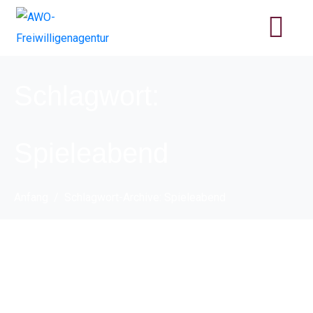
Schlagwort:
Spieleabend
Anfang
Schlagwort-Archive: Spieleabend
Inklusiver Spieleabend
in Rühme