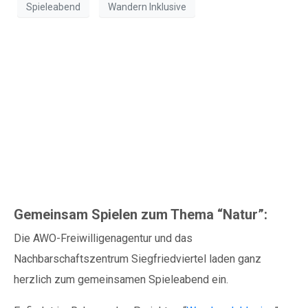
Spieleabend
Wandern Inklusive
Vielen Dank.
Wir können Ihnen auf
Spieleabend zum
Wunsch auch eine
Thema “Natur” im
Spendenquittung
ausstellen.
Nachbarschaftszentrum
Kontakt:
Siegfriedviertel
Sylja Baranowski
Reichsstraße 6
38300 Wolfenbüttel
Gemeinsam Spielen zum Thema “Natur”:
05331/902626
Die AWO-Freiwilligenagentur und das
Nachbarschaftszentrum Siegfriedviertel laden ganz
s.baranowski [at] freiwillig-
herzlich zum gemeinsamen Spieleabend ein.
engagiert.de