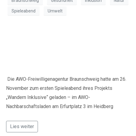
Braunschweig
Gesundheit
Inklusion
Natur
Spieleabend
Umwelt
Erster Spieleabend bei
„Wandern Inklusive“
Die AWO-Freiwilligenagentur Braunschweig hatte am 26.
November zum ersten Spieleabend ihres Projekts
„Wandern Inklusive“ geladen – im AWO-
Nachbarschaftsladen am Erfurtplatz 3 im Heidberg
Lies weiter