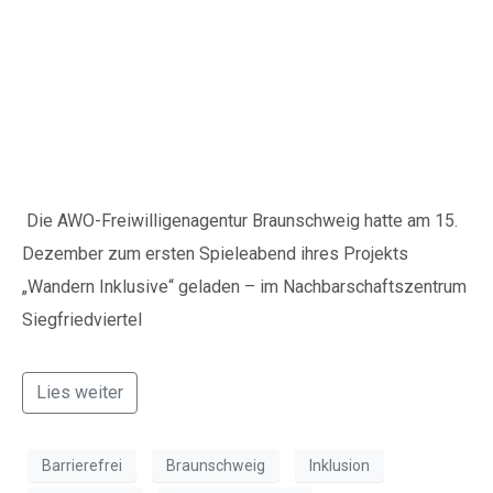
Zweiter Spieleabend bei
„Wandern Inklusive“
Spenden
Wenn Sie uns Spenden
Die AWO-Freiwilligenagentur Braunschweig hatte am 15.
zukommen lassen
Dezember zum ersten Spieleabend ihres Projekts
möchten, nutzen Sie bitte
„Wandern Inklusive“ geladen – im Nachbarschaftszentrum
diese Kontodaten:
Siegfriedviertel
Inhaber: AWO-
Freiwilligenagentur
Lies weiter
IBAN: DE90 2505 0000
0152 0278 35
Barrierefrei
Braunschweig
Inklusion
BIC: NOLADE2HXXX