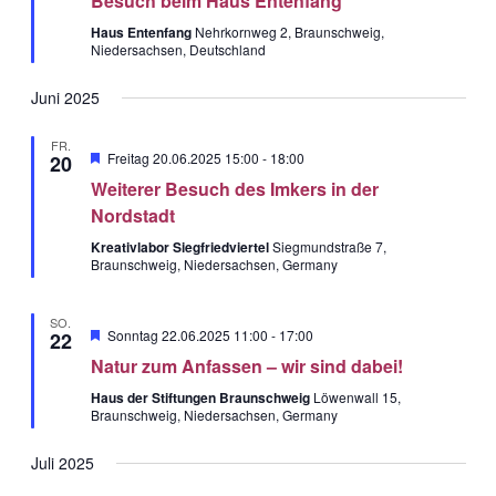
Besuch beim Haus Entenfang
Haus Entenfang
Nehrkornweg 2, Braunschweig,
Niedersachsen, Deutschland
Juni 2025
FR.
Hervorgehobe
Freitag 20.06.2025 15:00
-
18:00
20
Weiterer Besuch des Imkers in der
Nordstadt
Kreativlabor Siegfriedviertel
Siegmundstraße 7,
Braunschweig, Niedersachsen, Germany
SO.
Hervorgehobe
Sonntag 22.06.2025 11:00
-
17:00
22
Natur zum Anfassen – wir sind dabei!
Haus der Stiftungen Braunschweig
Löwenwall 15,
Braunschweig, Niedersachsen, Germany
Juli 2025