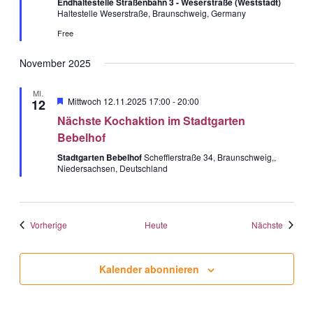
Endhaltestelle Straßenbahn 3 - Weserstraße (Weststadt)
Haltestelle Weserstraße, Braunschweig, Germany
Kontakt:
Free
Sylja Baranowski
November 2025
Reichsstraße 6
38300 Wolfenbüttel
MI.
Hervorgehobe
Mittwoch 12.11.2025 17:00
-
20:00
12
05331/902626
Nächste Kochaktion im Stadtgarten
Bebelhof
Stadtgarten Bebelhof
Schefflerstraße 34, Braunschweig,,
Niedersachsen, Deutschland
s.baranowski [at] freiwillig-
engagiert.de
Veranstaltungen
Veranst
Vorherige
Heute
Nächste
Kalender abonnieren