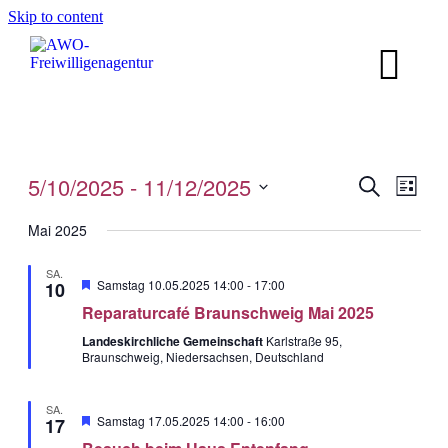
Skip to content
5/10/2025
 - 
11/12/2025
Veranstal
Veran
Suche
Liste
Ansic
Suche
Datum
Navig
wählen.
Mai 2025
und
Ansichten
SA.
Hervorgehobe
Samstag 10.05.2025 14:00
-
17:00
10
Navigati
Reparaturcafé Braunschweig Mai 2025
Landeskirchliche Gemeinschaft
Karlstraße 95,
Braunschweig, Niedersachsen, Deutschland
SA.
Hervorgehobe
Samstag 17.05.2025 14:00
-
16:00
17