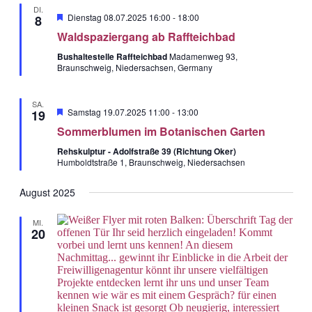
DI.
Hervorgehobe
Dienstag 08.07.2025 16:00
-
18:00
8
Waldspaziergang ab Raffteichbad
Bushaltestelle Raffteichbad
Madamenweg 93,
Braunschweig, Niedersachsen, Germany
SA.
Hervorgehobe
Samstag 19.07.2025 11:00
-
13:00
19
Sommerblumen im Botanischen Garten
Rehskulptur - Adolfstraße 39 (Richtung Oker)
Humboldtstraße 1, Braunschweig, Niedersachsen
August 2025
MI.
20