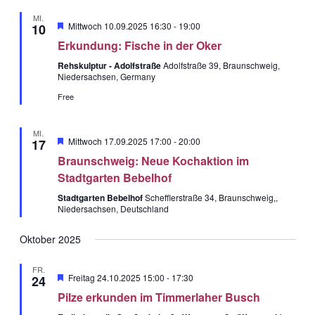
zukommen lassen
MI.
Hervorgehobe
Mittwoch 10.09.2025 16:30
-
19:00
10
möchten, nutzen Sie bitte
Erkundung: Fische in der Oker
diese Kontodaten:
Rehskulptur - Adolfstraße
Adolfstraße 39, Braunschweig,
Niedersachsen, Germany
Free
Inhaber: AWO-
Freiwilligenagentur
MI.
IBAN: DE90 2505 0000
Hervorgehobe
Mittwoch 17.09.2025 17:00
-
20:00
17
0152 0278 35
Braunschweig: Neue Kochaktion im
BIC: NOLADE2HXXX
Stadtgarten Bebelhof
Stadtgarten Bebelhof
Schefflerstraße 34, Braunschweig,,
Niedersachsen, Deutschland
Vielen Dank.
Oktober 2025
Wir können Ihnen auf
FR.
Wunsch auch eine
Hervorgehobe
Freitag 24.10.2025 15:00
-
17:30
24
Spendenquittung
Pilze erkunden im Timmerlaher Busch
ausstellen.