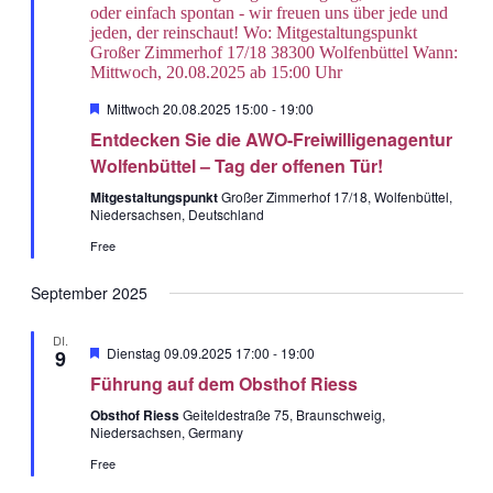
Hervorgehobe
Mittwoch 20.08.2025 15:00
-
19:00
Entdecken Sie die AWO-Freiwilligenagentur
Wolfenbüttel – Tag der offenen Tür!
Mitgestaltungspunkt
Großer Zimmerhof 17/18, Wolfenbüttel,
Niedersachsen, Deutschland
Free
September 2025
Spenden
DI.
Hervorgehobe
Dienstag 09.09.2025 17:00
-
19:00
9
Führung auf dem Obsthof Riess
Obsthof Riess
Geiteldestraße 75, Braunschweig,
Niedersachsen, Germany
Free
Wenn Sie uns Spenden