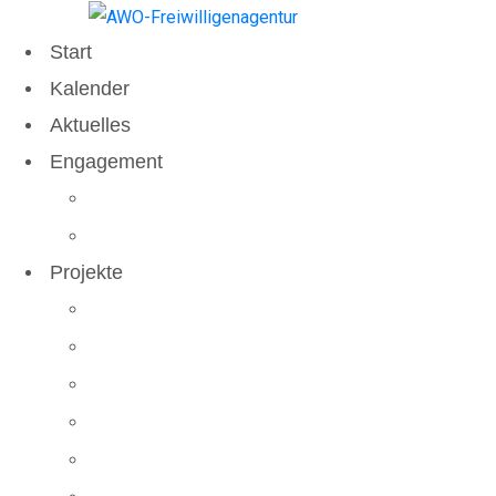
Start
Kalender
Aktuelles
Engagement
Ich will mich engagieren
Ich suche Engagierte
Projekte
Chancen­patenschaften in Braunschweig
Wandern Inklusive
“Demokratie leben!” Wolfenbüttel
Mikroförderungen Samtgemeinde Elm-Ass
Barrierefrei – Ich bin dabei!