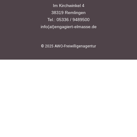
Im Kirchwinkel 4
i
38319 Remlingen
g
Tel.: 05336 / 9489500
info(at)engagiert-elmasse.de
a
t
© 2025 AWO-Freiwilligenagentur
i
o
n