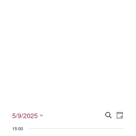
V
5/9/2025
V
S
T
u
a
e
D
e
c
15:00
Spenden
g
h
a