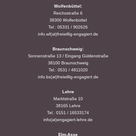
a
Wolfenbüttel:
s
Reichsstraße 6
t
38300 Wolfenbüttel
i
i
Tel.: 05331 / 902626
c
info.wf(at)freiwillig-engagiert.de
o
h
n
Braunschweig:
Sonnenstraße 13 / Eingang Güldenstraße
t
38100 Braunschweig
e
Tel.: 0531 / 4811020
info.bs(at)freiwillig-engagiert.de
n
Lehre
,
Marktstraße 10
N
38165 Lehre
Tel.: 0151 / 16533174
a
info(at)engagiert-lehre.de
v
Elm-Asse