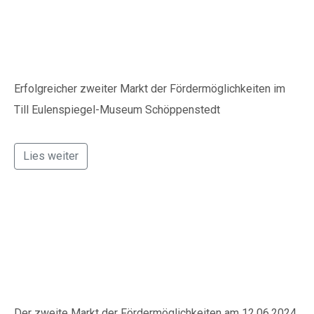
Schöppenstedt 2024
Erfolgreicher zweiter Markt der Fördermöglichkeiten im
Till Eulenspiegel-Museum Schöppenstedt
Lies weiter
Fördermittelmarktplatz
Schöppenstedt 2024
Der zweite Markt der Fördermöglichkeiten am 12.06.2024