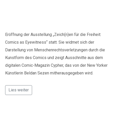
Kontakt:
Schöppenstedt
Sylja Baranowski
Reichsstraße 6
38300 Wolfenbüttel
05331/902626
Eröffnung der Ausstellung „Zeich(n)en für die Freiheit:
Comics as Eyewitness“ statt. Sie widmet sich der
Darstellung von Menschenrechtsverletzungen durch die
s.baranowski [at] freiwillig-
Kunstform des Comics und zeigt Ausschnitte aus dem
engagiert.de
digitalen Comic-Magazin Cypher, das von der New Yorker
Künstlerin Beldan Sezen mitherausgegeben wird.
Lies weiter
Fördermittelmarktplatz