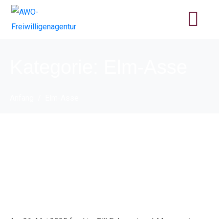
Kategorie:
Elm-Asse
Anfang
Elm-Asse
Dritter Markt der
Fördermöglichkeiten in
Schöppenstedt