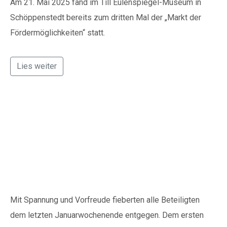
Am 21. Mai 2025 fand im Till Eulenspiegel-Museum in
Schöppenstedt bereits zum dritten Mal der „Markt der
Fördermöglichkeiten“ statt.
Lies weiter
Voller Erfolg für das
Remlinger
Spielewochenende
Mit Spannung und Vorfreude fieberten alle Beteiligten
dem letzten Januarwochenende entgegen. Dem ersten