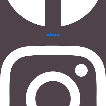
Instagram
s.baranowski [at] freiwillig-engagiert.de