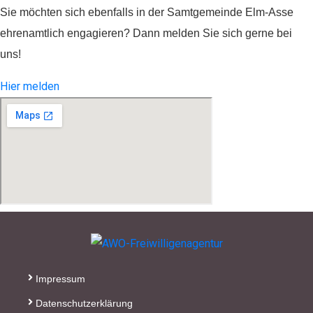
Sie möchten sich ebenfalls in der Samtgemeinde Elm-Asse
ehrenamtlich engagieren? Dann melden Sie sich gerne bei
uns!
Spenden
Hier melden
Wenn Sie uns Spenden
zukommen lassen möchten,
nutzen Sie bitte diese
Kontodaten:
Inhaber: AWO-
Freiwilligenagentur
IBAN: DE90 2505 0000
0152 0278 35
Impressum
BIC: NOLADE2HXXX
Datenschutzerklärung