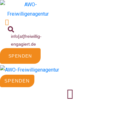
info[at]freiwillig-
engagiert.de
SPENDEN
SPENDEN
Wissenswerter Wikipedia-
Workshop in Remlingen