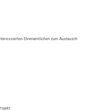
der mobilen
e interessierten Ehrenamtlichen zum Austausch
nsatz?
rojekt: