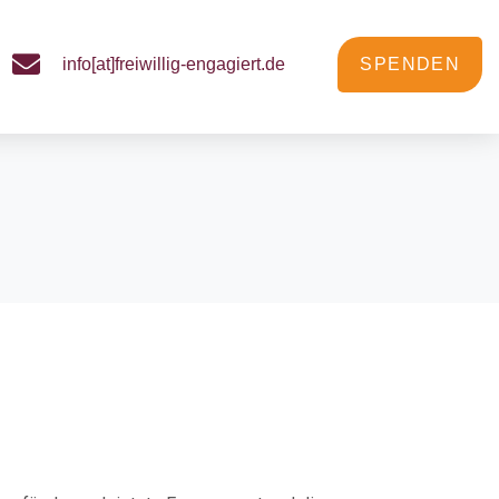
info[at]freiwillig-engagiert.de
SPENDEN
achten und einen