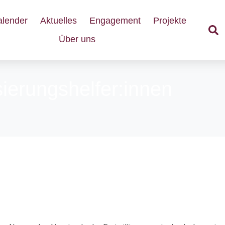
alender
Aktuelles
Engagement
Projekte
Über uns
isierungshelfer:innen
entur wünscht frohe Weihn
eue Jahr!