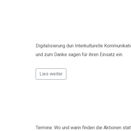
„Interkulturelle 
Digitalisierung
Digitalisierung dun Interkulturelle Kommunikat
und zum Danke sagen für ihren Einsatz ein.
Lies weiter
Wann sind Digitali
Termine: Wo und wann finden die Aktionen stat