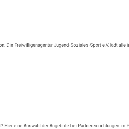
Kommunikation“ im Rahmen 
ion: Die Freiwilligenagentur Jugend-Soziales-Sport e.V. lädt all
Spenden
Wenn Sie uns Spenden zukommen lassen möchten,
nutzen Sie bitte diese Kontodaten:
sierungshelfer:innen im Ei
Inhaber: AWO-Freiwilligenagentur
IBAN: DE90 2505 0000 0152 0278 35
BIC: NOLADE2HXXX
t? Hier eine Auswahl der Angebote bei Partnereinrichtungen im P