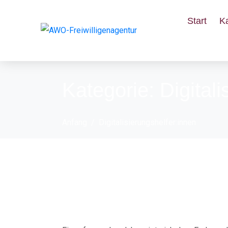
Start
K
Kategorie:
Digital
Anfang
Digitalisierungshelfer:innen
Die Freiwilligenag
guten Rutsch ins n