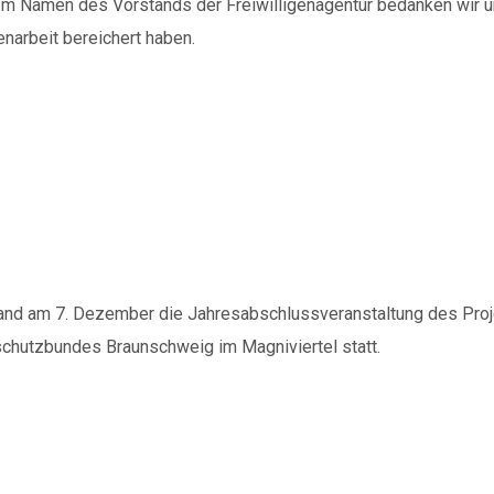
 Im Namen des Vorstands der Freiwilligenagentur bedanken wir u
arbeit bereichert haben.
d Interkulturelle Kommunik
nd am 7. Dezember die Jahresabschlussveranstaltung des Projek
schutzbundes Braunschweig im Magniviertel statt.