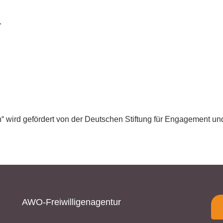
38300 Wolfenbüttel
.
05331/902626
s.baranowski [at] freiwillig-engagiert.de
en“ wird gefördert von der Deutschen Stiftung für Engagement u
AWO-Freiwilligenagentur