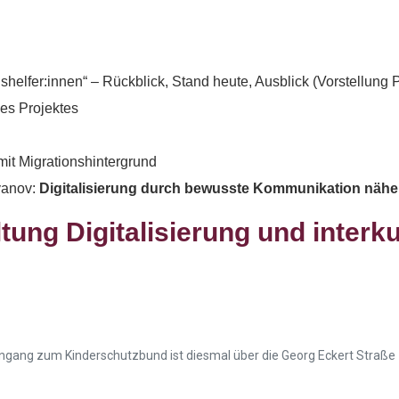
Spenden
Wenn Sie uns Spenden zukommen lassen möchten,
shelfer:innen“ – Rückblick, Stand heute, Ausblick (Vorstellung Pr
nutzen Sie bitte diese Kontodaten:
es Projektes
Inhaber: AWO-Freiwilligenagentur
mit Migrationshintergrund
IBAN: DE90 2505 0000 0152 0278 35
yanov:
Digitalisierung durch bewusste Kommunikation nähe
BIC: NOLADE2HXXX
tung Digitalisierung und inter
Vielen Dank.
Wir können Ihnen auf Wunsch auch eine Spendenquittun
ausstellen.
Kontakt:
ngang zum Kinderschutzbund ist diesmal über die Georg Eckert Straße 
Sylja Baranowski
Reichsstraße 6