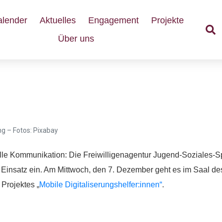
alender
Aktuelles
Engagement
Projekte
Über uns
anstaltung am 7.12.2022 i
g – Fotos: Pixabay
elle Kommunikation: Die Freiwilligenagentur Jugend-Soziales-Spo
Einsatz ein. Am Mittwoch, den 7. Dezember geht es im Saal d
Projektes „
Mobile Digitaliserungshelfer:innen“
.