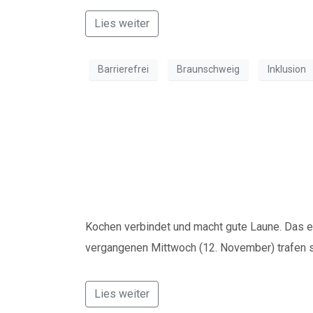
Lies weiter
Barrierefrei
Braunschweig
Inklusion
Kochen verbindet 
Inklusive”
Kochen verbindet und macht gute Laune. Das e
vergangenen Mittwoch (12. November) trafen 
Lies weiter