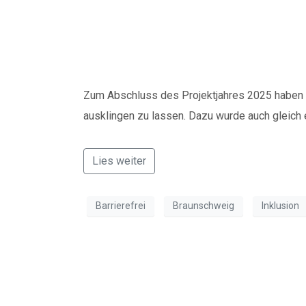
Jahresabschluss be
Zum Abschluss des Projektjahres 2025 haben
ausklingen zu lassen. Dazu wurde auch gleich
Lies weiter
Barrierefrei
Braunschweig
Inklusion
Zweiter Spieleaben