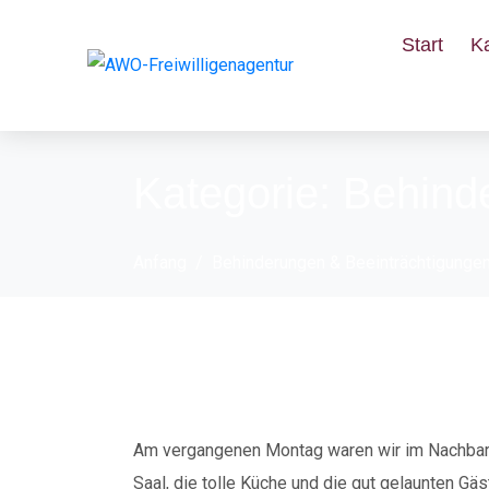
Start
K
Kategorie:
Behind
Anfang
Behinderungen & Beeinträchtigunge
Inklusiver Spielea
Am vergangenen Montag waren wir im Nachbars
Saal, die tolle Küche und die gut gelaunten Gä