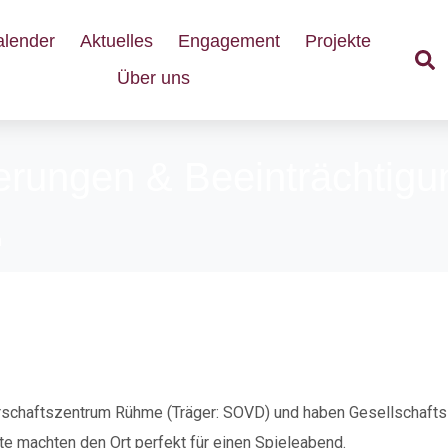
alender
Aktuelles
Engagement
Projekte
Über uns
erungen & Beeinträchtig
n
bend in Rühme
chaftszentrum Rühme (Träger: SOVD) und haben Gesellschaftss
ste machten den Ort perfekt für einen Spieleabend.