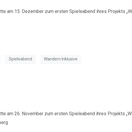
IBAN: DE90 2505 0000 0152 0278 35
BIC: NOLADE2HXXX
tte am 15. Dezember zum ersten Spieleabend ihres Projekts „Wa
Vielen Dank.
Wir können Ihnen auf Wunsch auch eine Spendenquittun
ausstellen.
Kontakt:
Spieleabend
Wandern Inklusive
Sylja Baranowski
Reichsstraße 6
 bei „Wandern Inklusive“
38300 Wolfenbüttel
05331/902626
tte am 26. November zum ersten Spieleabend ihres Projekts „W
s.baranowski [at] freiwillig-engagiert.de
berg