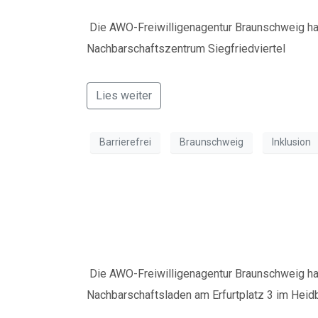
Die AWO-Freiwilligenagentur Braunschweig ha
Nachbarschaftszentrum Siegfriedviertel
Lies weiter
Barrierefrei
Braunschweig
Inklusion
Erster Spieleabend
Die AWO-Freiwilligenagentur Braunschweig ha
Nachbarschaftsladen am Erfurtplatz 3 im Heid