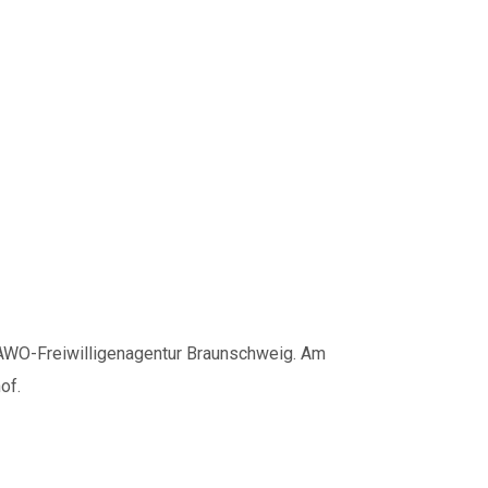
i „Wandern
 AWO-Freiwilligenagentur Braunschweig. Am
of.