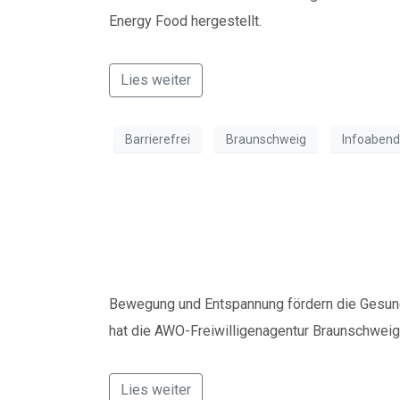
Energy Food hergestellt.
Lies weiter
Barrierefrei
Braunschweig
Infoabend
Yoga für alle im N
Bewegung und Entspannung fördern die Gesund
hat die AWO-Freiwilligenagentur Braunschweig
Lies weiter