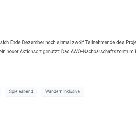
i „Wandern Inklusive“
 sich Ende Dezember noch einmal zwölf Teilnehmende des Proje
 ein neuer Aktionsort genutzt: Das AWO-Nachbarschaftszentrum i
Spenden
Spieleabend
Wandern Inklusive
Wenn Sie uns Spenden zukommen lassen möchten,
nutzen Sie bitte diese Kontodaten:
d bei „Wandern Inklusive“
Inhaber: AWO-Freiwilligenagentur