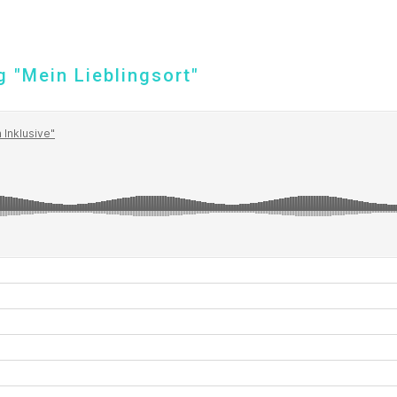
Reichsstraße 6
38300 Wolfenbüttel
05331/902626
 "Mein Lieblingsort"
s.baranowski [at] freiwillig-engagiert.de