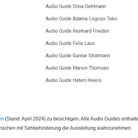
Spenden
Audio Guide Stina Oehlmann
Audio Guide Adama Logosu-Teko
Audio Guide Reinhard Frieden
Wenn Sie uns Spenden zukommen lassen möchten,
Audio Guide Felix Laus
nutzen Sie bitte diese Kontodaten:
Audio Guide Gunnar Stratmann
Inhaber: AWO-Freiwilligenagentur
Audio Guide Marion Thomsen
IBAN: DE90 2505 0000 0152 0278 35
BIC: NOLADE2HXXX
Audio Guide Hatem Kweis
Vielen Dank.
Wir können Ihnen auf Wunsch auch eine Spendenquittun
ausstellen.
en
(Stand: April 2024) zu besichtigen. Alle Audio Guides enthalt
Kontakt:
nschen mit Sehbehinderung die Ausstellung wahrzunehmen.
Sylja Baranowski