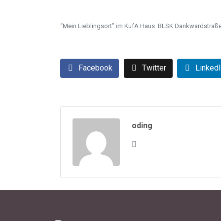
“Mein Lieblingsort” im KufA Haus
BLSK Dankwardstraß
Facebook
Twitter
Linked
oding