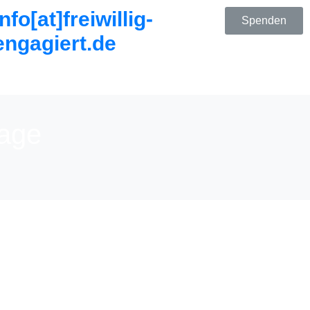
info[at]freiwillig-
Spenden
engagiert.de
Page