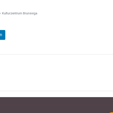
e
Kulturzentrum Brunsviga
In