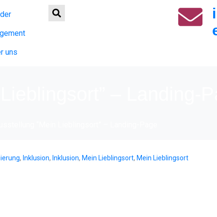
der
gement
r uns
 Lieblingsort” – Landing-
usstellung “Mein Lieblingsort” – Landing-Page
sierung
,
Inklusion
,
Inklusion
,
Mein Lieblingsort
,
Mein Lieblingsort