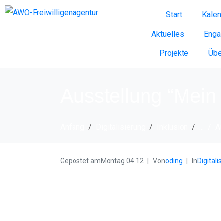
Start
Kalen
Aktuelles
Enga
Projekte
Übe
Ausstellung “Mein
Anfang
Digitalisierung
Inklusion
...
A
Gepostet am
Montag 04.12
Von
oding
In
Digitali