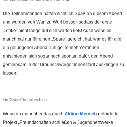
Wenn Sie uns Spenden
zukommen lassen
Die Teilnehmenden hatten sichtlich Spaß an diesem Abend
möchten, nutzen Sie bitte
und wurden von Wurf zu Wurf besser, sodass der erste
diese Kontodaten:
„Strike“ nicht lange auf sich warten ließ! Auch wenn es
manchmal nur für einen „Spare“ gereicht hat, war es für alle
Inhaber: AWO-
ein gelungener Abend. Einige Teilnehmer*innen
Freiwilligenagentur
entschieden sich sogar noch spontan dafür, den Abend
IBAN: DE90 2505 0000
gemeinsam in der Braunschweiger Innenstadt ausklingen zu
0152 0278 35
lassen.
BIC: NOLADE2HXXX
Vielen Dank.
Ein ´Spare´ bahnt sich an
Wir können Ihnen auf
Wunsch auch eine
Wenn du mehr über das durch
Aktion Mensch
geförderte
Spendenquittung
Projekt „Freundschaften schließen & Jugendnetzwerke
ausstellen.