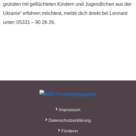
gründen mit geflüchteten Kindern und Jugendlichen aus der
Kontakt:
Ukraine“ erfahren möchtest, melde dich direkt bei Lennard
Sylja Baranowski
unter: 05331 – 90 26 26.
Reichsstraße 6
38300 Wolfenbüttel
05331/902626
s.baranowski [at] freiwillig-
engagiert.de
Impressum
Datenschutzerklärung
Förderer