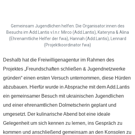
Spenden
Gemeinsam Jugendlichen helfen. Die Organisator:innen des
Besuchs im Add.Lantis v.l.n.r. Mirco (Add.Lantis), Kateryna & Alina
Wenn Sie uns Spenden
(Ehrenamtliche Helfer der fwa), Hannah (Add.Lantis), Lennard
(Projektkoordinator fwa)
zukommen lassen
möchten, nutzen Sie bitte
Deshalb hat die Freiwilligenagentur im Rahmen des
diese Kontodaten:
Projektes „Freundschaften schließen & Jugendnetzwerke
gründen“ einen ersten Versuch unternommen, diese Hürden
Inhaber: AWO-
Freiwilligenagentur
abzubauen. Hierfür wurde in Absprache mit dem Add.Lantis
IBAN: DE90 2505 0000
ein gemeinsamer Besuch mit ukrainischen Jugendlichen
0152 0278 35
und einer ehrenamtlichen Dolmetscherin geplant und
BIC: NOLADE2HXXX
umgesetzt. Der kulinarische Abend bot eine ideale
Gelegenheit um sich kennen zu lernen, ins Gespräch zu
Vielen Dank.
kommen und anschließend gemeinsam an den Konsolen zu