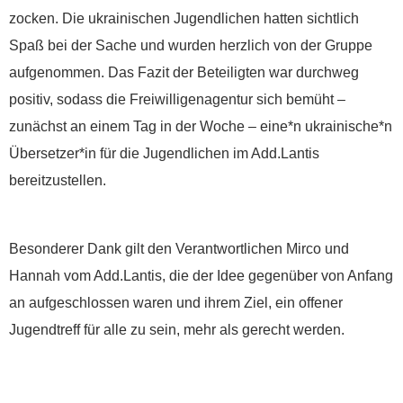
Wir können Ihnen auf
zocken. Die ukrainischen Jugendlichen hatten sichtlich
Wunsch auch eine
Spaß bei der Sache und wurden herzlich von der Gruppe
Spendenquittung
aufgenommen. Das Fazit der Beteiligten war durchweg
ausstellen.
positiv, sodass die Freiwilligenagentur sich bemüht –
zunächst an einem Tag in der Woche – eine*n ukrainische*n
Kontakt:
Sylja Baranowski
Übersetzer*in für die Jugendlichen im Add.Lantis
Reichsstraße 6
bereitzustellen.
38300 Wolfenbüttel
05331/902626
Besonderer Dank gilt den Verantwortlichen Mirco und
Hannah vom Add.Lantis, die der Idee gegenüber von Anfang
s.baranowski [at] freiwillig-
an aufgeschlossen waren und ihrem Ziel, ein offener
engagiert.de
Jugendtreff für alle zu sein, mehr als gerecht werden.