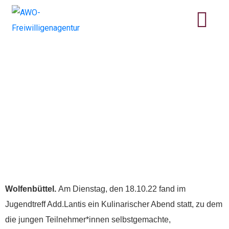
Der offene Jugendtreff
Add.Lantis unterstützt
das Projekt
„Freundschaften
schließen &
Jugendnetzwerke
gründen“
Wolfenbüttel.
Am Dienstag, den 18.10.22 fand im
Jugendtreff Add.Lantis ein Kulinarischer Abend statt, zu dem
die jungen Teilnehmer*innen selbstgemachte,