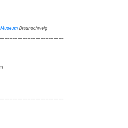
IBAN: DE90 2505 0000 0152 0278 35
BIC: NOLADE2HXXX
Vielen Dank.
es Museum
Braunschweig
_________________________
Wir können Ihnen auf Wunsch auch eine Spendenquittun
ausstellen.
Kontakt:
Sylja Baranowski
um
Reichsstraße 6
38300 Wolfenbüttel
05331/902626
_________________________
s.baranowski [at] freiwillig-engagiert.de