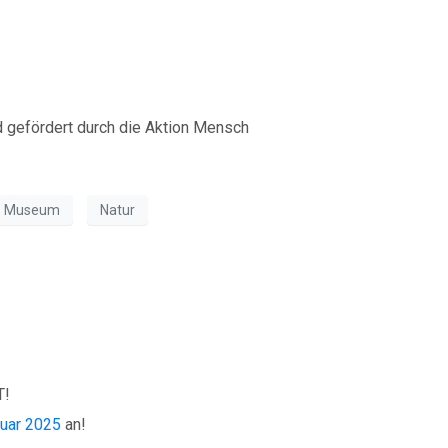
Museum
Natur
chen Naturhistorischen Mu
T!
ruar 2025
an!