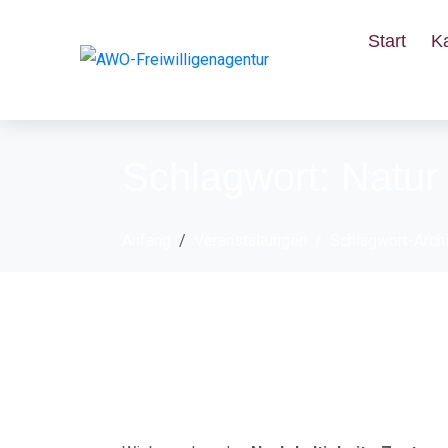
Start
K
Schlagwort:
Natur
Anfang
Veranstaltungen
Schlagwort-Archi
Workshop im Nachha
herstellen!