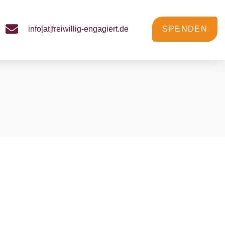
info[at]freiwillig-engagiert.de
SPENDEN
lz selbst