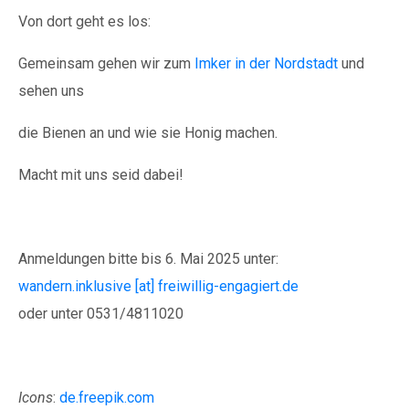
Von dort geht es los:
Gemeinsam gehen wir zum
Imker in der Nordstadt
und
sehen uns
Spenden
die Bienen an und wie sie Honig machen.
Macht mit uns seid dabei!
Wenn Sie uns Spenden
zukommen lassen
Anmeldungen bitte bis 6. Mai 2025 unter:
möchten, nutzen Sie bitte
wandern.inklusive [at] freiwillig-engagiert.de
diese Kontodaten:
oder unter 0531/4811020
Inhaber: AWO-
Freiwilligenagentur
IBAN: DE90 2505 0000
Icons
:
de.freepik.com