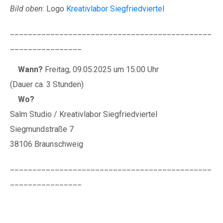
0152 0278 35
Bild oben
: Logo
Kreativlabor Siegfriedviertel
BIC: NOLADE2HXXX
_____________________________________________
Vielen Dank.
________________
Wir können Ihnen auf
Wann?
Freitag, 09.05.2025 um 15.00 Uhr
Wunsch auch eine
(Dauer ca. 3 Stunden)
Spendenquittung
Wo?
ausstellen.
Salm Studio / Kreativlabor Siegfriedviertel
Kontakt:
Siegmundstraße 7
Sylja Baranowski
38106 Braunschweig
Reichsstraße 6
38300 Wolfenbüttel
_____________________________________________
05331/902626
________________
s.baranowski [at] freiwillig-