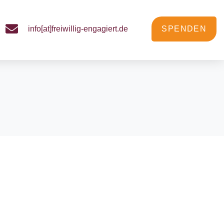
info[at]freiwillig-engagiert.de
SPENDEN
gkeit?