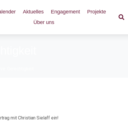
alender
Aktuelles
Engagement
Projekte
Über uns
htigkeit
ve: Gerechtigkeit
g: Was ist soziale Gerechti
trag mit Christian Sielaff ein!