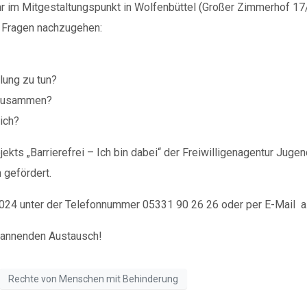
r im Mitgestaltungspunkt in Wolfenbüttel (Großer Zimmerhof 17
n Fragen nachzugehen:
Spenden
lung zu tun?
t zusammen?
Wenn Sie uns Spenden zukommen lassen möchten,
ich?
nutzen Sie bitte diese Kontodaten:
kts „Barrierefrei – Ich bin dabei“ der Freiwilligenagentur Juge
 gefördert.
Inhaber: AWO-Freiwilligenagentur
IBAN: DE90 2505 0000 0152 0278 35
024 unter der Telefonnummer 05331 90 26 26 oder per E-Mail a.k
BIC: NOLADE2HXXX
spannenden Austausch!
Vielen Dank.
Wir können Ihnen auf Wunsch auch eine Spendenquittun
Rechte von Menschen mit Behinderung
ausstellen.