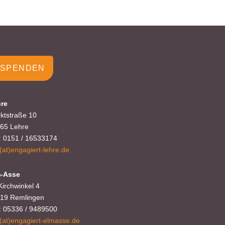
SPENDEN
re
ktstraße 10
65 Lehre
.: 0151 / 16533174
o(at)engagiert-lehre.de
-Asse
Kirchwinkel 4
19 Remlingen
.: 05336 / 9489500
o(at)engagiert-elmasse.de