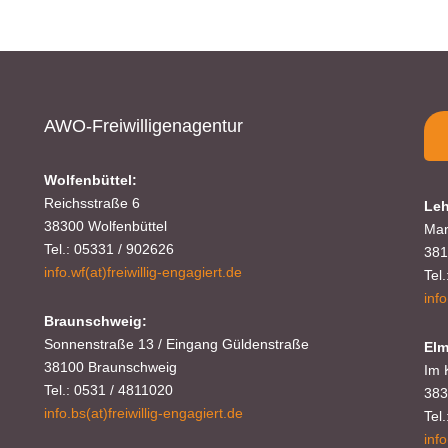
Kontakt:
Sylja Baranowski
Reichsstraße 6
38300 Wolfenbüttel
AWO-Freiwilligenagentur
05331/902626
Wolfenbüttel:
Reichsstraße 6
Leh
38300 Wolfenbüttel
s.baranowski [at] freiwillig-engagiert.de
Mar
Tel.: 05331 / 902626
381
info.wf(at)freiwillig-engagiert.de
Tel
inf
Braunschweig:
Sonnenstraße 13 / Eingang Güldenstraße
Elm
38100 Braunschweig
Im 
Tel.: 0531 / 4811020
383
info.bs(at)freiwillig-engagiert.de
Tel
inf