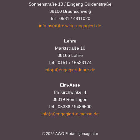
s.baranowski [at] freiwillig-
s
Sonnenstraße 13 / Eingang Güldenstraße
t
38100 Braunschweig
engagiert.de
i
Tel.: 0531 / 4811020
i
info.bs(at)freiwillig-engagiert.de
c
o
h
n
Lehre
Marktstraße 10
t
38165 Lehre
Tel.: 0151 / 16533174
e
info(at)engagiert-lehre.de
n
Elm-Asse
,
Im Kirchwinkel 4
38319 Remlingen
N
Tel.: 05336 / 9489500
info(at)engagiert-elmasse.de
a
v
© 2025 AWO-Freiwilligenagentur