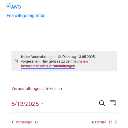
Keine Veranstaltungen für Dienstag 13.05.2025
vorgesehen. Hier geht es zu den
nächsten
bevorstehenden Veranstaltungen
.
Inklusion
Veranstaltungen
Inklusion
5/13/2025
V
V
S
T
u
a
e
D
e
c
g
h
a
r
Vorheriger Tag
Nächster Tag
r
e