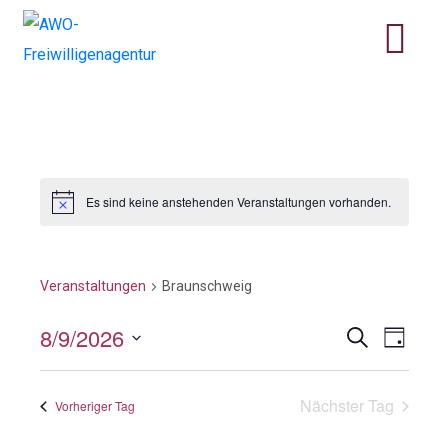
Es sind keine anstehenden Veranstaltungen vorhanden.
Braunschweig
Veranstaltungen
Braunschweig
8/9/2026
V
V
S
T
u
a
e
D
e
c
g
h
a
r
Nächster Tag
Vorheriger Tag
r
e
t
a