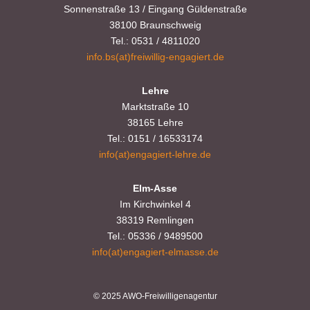
t
s.baranowski [at] freiwillig-
Sonnenstraße 13 / Eingang Güldenstraße
i
38100 Braunschweig
i
engagiert.de
Tel.: 0531 / 4811020
c
o
info.bs(at)freiwillig-engagiert.de
h
n
Lehre
t
Marktstraße 10
38165 Lehre
e
Tel.: 0151 / 16533174
info(at)engagiert-lehre.de
n
,
Elm-Asse
Im Kirchwinkel 4
N
38319 Remlingen
Tel.: 05336 / 9489500
a
info(at)engagiert-elmasse.de
v
i
© 2025 AWO-Freiwilligenagentur