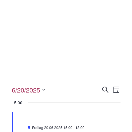
V
6/20/2025
V
S
T
u
a
e
D
e
c
15:00
g
h
a
Spenden
r
r
e
t
a
a
u
H
Freitag 20.06.2025 15:00
-
18:00
n
e