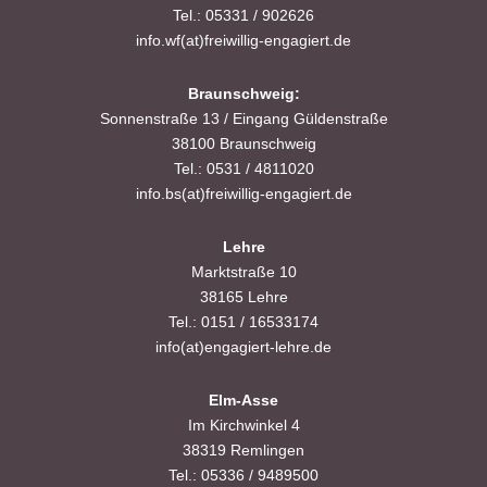
i
i
Tel.: 05331 / 902626
c
info.wf(at)freiwillig-engagiert.de
o
h
n
Braunschweig:
Sonnenstraße 13 / Eingang Güldenstraße
t
38100 Braunschweig
e
Tel.: 0531 / 4811020
info.bs(at)freiwillig-engagiert.de
n
Lehre
,
Marktstraße 10
N
38165 Lehre
Tel.: 0151 / 16533174
a
info(at)engagiert-lehre.de
v
Elm-Asse
Im Kirchwinkel 4
i
38319 Remlingen
g
Tel.: 05336 / 9489500