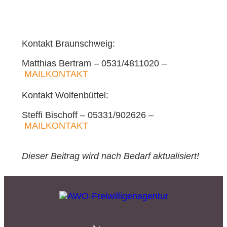
diese Kontodaten:
Inhaber: AWO-
Kontakt Braunschweig:
Freiwilligenagentur
Matthias Bertram – 0531/4811020 –
IBAN: DE90 2505 0000
MAILKONTAKT
0152 0278 35
Kontakt Wolfenbüttel:
BIC: NOLADE2HXXX
Steffi Bischoff – 05331/902626 –
MAILKONTAKT
Vielen Dank.
Dieser Beitrag wird nach Bedarf aktualisiert!
Wir können Ihnen auf
Wunsch auch eine
Spendenquittung
ausstellen.
Kontakt: