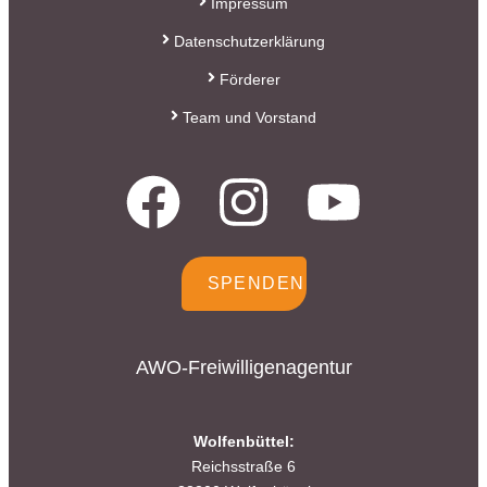
Impressum
Sylja Baranowski
Datenschutzerklärung
Reichsstraße 6
38300 Wolfenbüttel
Förderer
05331/902626
Team und Vorstand
s.baranowski [at] freiwillig-
engagiert.de
SPENDEN
AWO-Freiwilligenagentur
Wolfenbüttel:
Reichsstraße 6