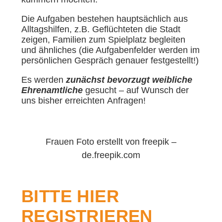
Die Aufgaben bestehen hauptsächlich aus
Alltagshilfen, z.B. Geflüchteten die Stadt
zeigen, Familien zum Spielplatz begleiten
und ähnliches (die Aufgabenfelder werden im
persönlichen Gespräch genauer festgestellt!)
Es werden
zunächst bevorzugt weibliche
Ehrenamtliche
gesucht – auf Wunsch der
uns bisher erreichten Anfragen!
Spenden
Frauen Foto erstellt von freepik –
de.freepik.com
Wenn Sie uns Spenden
BITTE HIER
zukommen lassen
REGISTRIEREN
möchten, nutzen Sie bitte