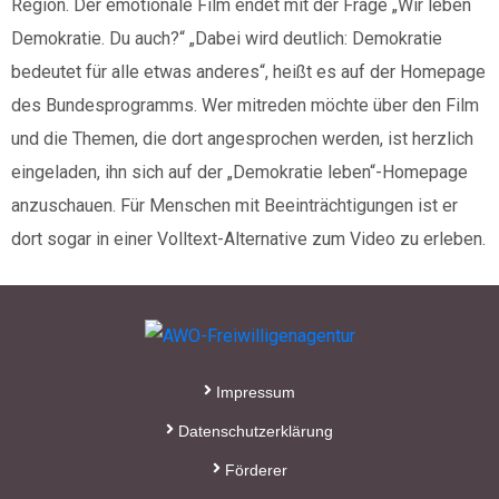
Region. Der emotionale Film endet mit der Frage „Wir leben
Kontakt:
Demokratie. Du auch?“ „Dabei wird deutlich: Demokratie
Sylja Baranowski
bedeutet für alle etwas anderes“, heißt es auf der Homepage
Reichsstraße 6
38300 Wolfenbüttel
des Bundesprogramms. Wer mitreden möchte über den Film
05331/902626
und die Themen, die dort angesprochen werden, ist herzlich
eingeladen, ihn sich auf der „Demokratie leben“-Homepage
anzuschauen. Für Menschen mit Beeinträchtigungen ist er
s.baranowski [at] freiwillig-
dort sogar in einer Volltext-Alternative zum Video zu erleben.
engagiert.de
Impressum
Datenschutzerklärung
Förderer