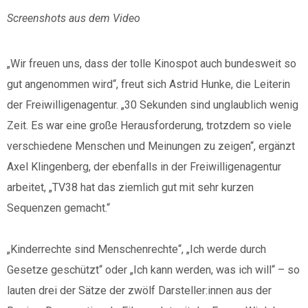
zukommen lassen
Screenshots aus dem Video
möchten, nutzen Sie bitte
diese Kontodaten:
„Wir freuen uns, dass der tolle Kinospot auch bundesweit so
gut angenommen wird“, freut sich Astrid Hunke, die Leiterin
Inhaber: AWO-
der Freiwilligenagentur. „30 Sekunden sind unglaublich wenig
Freiwilligenagentur
Zeit. Es war eine große Herausforderung, trotzdem so viele
IBAN: DE90 2505 0000
0152 0278 35
verschiedene Menschen und Meinungen zu zeigen“, ergänzt
BIC: NOLADE2HXXX
Axel Klingenberg, der ebenfalls in der Freiwilligenagentur
arbeitet, „TV38 hat das ziemlich gut mit sehr kurzen
Vielen Dank.
Sequenzen gemacht.“
Wir können Ihnen auf
Wunsch auch eine
„Kinderrechte sind Menschenrechte“, „Ich werde durch
Spendenquittung
Gesetze geschützt“ oder „Ich kann werden, was ich will“ – so
ausstellen.
lauten drei der Sätze der zwölf Darsteller:innen aus der