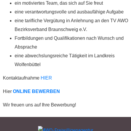
Wunsch auch eine
ein motiviertes Team, das sich auf Sie freut
Spendenquittung
eine verantwortungsvolle und ausbaufähige Aufgabe
ausstellen.
eine tarifliche Vergütung in Anlehnung an den TV AWO
Kontakt:
Bezirksverband Braunschweig e.V.
Sylja Baranowski
Fortbildungen und Qualifikationen nach Wunsch und
Reichsstraße 6
Absprache
38300 Wolfenbüttel
eine abwechslungsreiche Tätigkeit im Landkreis
05331/902626
Wolfenbüttel
Kontaktaufnahme
HIER
s.baranowski [at] freiwillig-
Hier
ONLINE BEWERBEN
engagiert.de
Wir freuen uns auf Ihre Bewerbung!