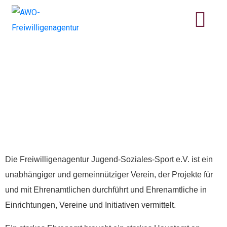
Ehrenamtskoordinator*in
(m/w/d) und
Projektmanager*in
(m/w/d) gesucht
Die Freiwilligenagentur Jugend-Soziales-Sport e.V. ist ein
unabhängiger und gemeinnütziger Verein, der Projekte für
und mit Ehrenamtlichen durchführt und Ehrenamtliche in
Einrichtungen, Vereine und Initiativen vermittelt.