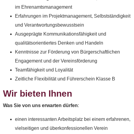
Spenden
im Ehrenamtsmanagement
Erfahrungen im Projektmanagement, Selbstständigkeit
und Verantwortungsbewusstsein
Wenn Sie uns Spenden
zukommen lassen
Ausgeprägte Kommunikationsfähigkeit und
möchten, nutzen Sie bitte
qualitätsorientiertes Denken und Handeln
diese Kontodaten:
Kenntnisse zur Förderung von Bürgerschaftlichen
Engagement und der Vereinsförderung
Inhaber: AWO-
Teamfähigkeit und Loyalität
Freiwilligenagentur
Zeitliche Flexibilität und Führerschein Klasse B
IBAN: DE90 2505 0000
0152 0278 35
Wir bieten Ihnen
BIC: NOLADE2HXXX
Was Sie von uns erwarten dürfen
:
Vielen Dank.
einen interessanten Arbeitsplatz bei einem erfahrenen,
Wir können Ihnen auf
vielseitigen und überkonfessionellen Verein