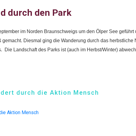
Inhaber: AWO-Freiwilligenagentur
d durch den Park
IBAN: DE90 2505 0000 0152 0278 35
BIC: NOLADE2HXXX
tember im Norden Braunschweigs um den Ölper See geführt und
aß gemacht. Diesmal ging die Wanderung durch das herbstliche
Vielen Dank.
. Die Landschaft des Parks ist (auch im Herbst/Winter) abwech
Wir können Ihnen auf Wunsch auch eine Spendenquittun
ausstellen.
Kontakt:
Sylja Baranowski
rdert durch die Aktion Mensch
Reichsstraße 6
38300 Wolfenbüttel
05331/902626