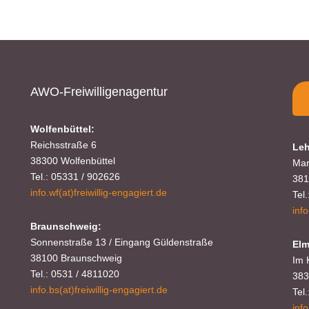
s.baranowski [at] freiwillig-engagiert.de
AWO-Freiwilligenagentur
Wolfenbüttel:
Reichsstraße 6
Leh
38300 Wolfenbüttel
Mar
Tel.: 05331 / 902626
381
info.wf(at)freiwillig-engagiert.de
Tel
inf
Braunschweig:
Sonnenstraße 13 / Eingang Güldenstraße
Elm
38100 Braunschweig
Im 
Tel.: 0531 / 4811020
383
info.bs(at)freiwillig-engagiert.de
Tel
inf