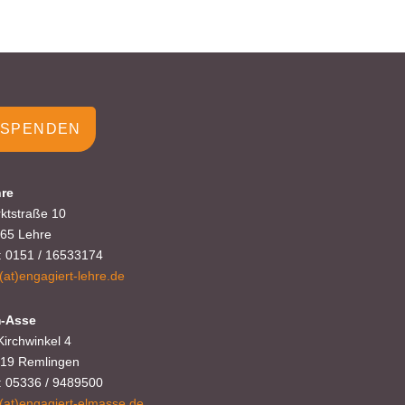
SPENDEN
re
ktstraße 10
65 Lehre
.: 0151 / 16533174
o(at)engagiert-lehre.de
-Asse
Kirchwinkel 4
19 Remlingen
.: 05336 / 9489500
o(at)engagiert-elmasse.de