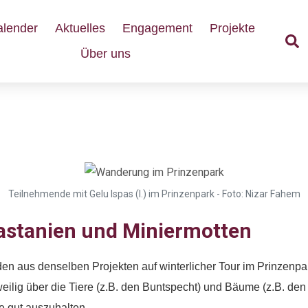
alender
Aktuelles
Engagement
Projekte
Über uns
nzenpark
Teilnehmende mit Gelu Ispas (l.) im Prinzenpark - Foto: Nizar Fahem
astanien und Miniermotten
n aus denselben Projekten auf winterlicher Tour im Prinzenp
ilig über die Tiere (z.B. den Buntspecht) und Bäume (z.B. de
lte gut auszuhalten.