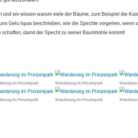
n und wir wissen warum viele der Bäume, zum Beispiel die Kas
t uns Gelu Ispas
beschrieben, wie die Spechte vorgehen, wenn s
e
schaffen, damit der Specht zu seiner Baumhöhle kommt!
erung im Prinzenpark
Wanderung im Prinzenpark
Wanderung
Spenden
erung im Prinzenpark
Wanderung im Prinzenpark
Wanderung
Wenn Sie uns Spenden zukommen lassen möchten,
nutzen Sie bitte diese Kontodaten: