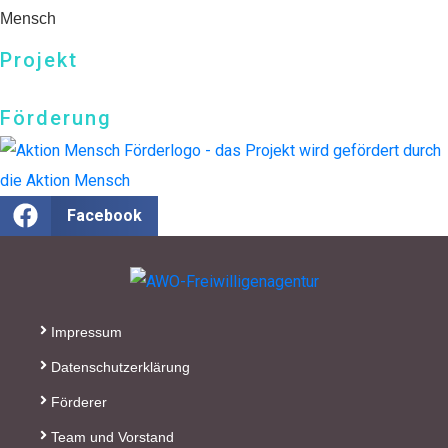
Mensch
Wir können Ihnen auf
Wunsch auch eine
Projekt
Spendenquittung
ausstellen.
Förderung
Kontakt:
Sylja Baranowski
Reichsstraße 6
Facebook
38300 Wolfenbüttel
05331/902626
Impressum
Datenschutzerklärung
Förderer
Team und Vorstand