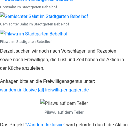
Obstsalat im Stadtgarten Bebelhof
Spenden
Gemischter Salat im Stadtgarten Bebelhof
Pilawu im Stadtgarten Bebelhof
Wenn Sie uns Spenden
Derzeit suchen wir noch nach Vorschlägen und Rezepten
zukommen lassen möchten,
sowie nach Freiwilligen, die Lust und Zeit haben die Aktion in
nutzen Sie bitte diese
Kontodaten:
der Küche anzuleiten.
Inhaber: AWO-
Anfragen bitte an die Freiwilligenagentur unter:
Freiwilligenagentur
wandern.inklusive [at] freiwillig-engagiert.de
IBAN: DE90 2505 0000
0152 0278 35
BIC: NOLADE2HXXX
Pilawu auf dem Teller
Vielen Dank.
Das Projekt “
Wandern Inklusive
” wird gefördert durch die Aktion