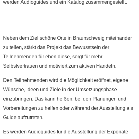
werden Audioguides und ein Katalog zusammengestellt.
Neben dem Ziel schöne Orte in Braunschweig miteinander
zu teilen, stärkt das Projekt das Bewusstsein der
Teilnehmenden für eben diese, sorgt für mehr
Spenden
Selbstvertrauen und motiviert zum aktiven Handeln.
Den Teilnehmenden wird die Möglichkeit eröffnet, eigene
Wünsche, Ideen und Ziele in der Umsetzungsphase
Wenn Sie uns Spenden
einzubringen. Das kann heißen, bei den Planungen und
zukommen lassen
Vorbereitungen zu helfen oder während der Ausstellung als
möchten, nutzen Sie bitte
Guide aufzutreten.
diese Kontodaten:
Es werden Audioguides für die Ausstellung der Exponate
Inhaber: AWO-