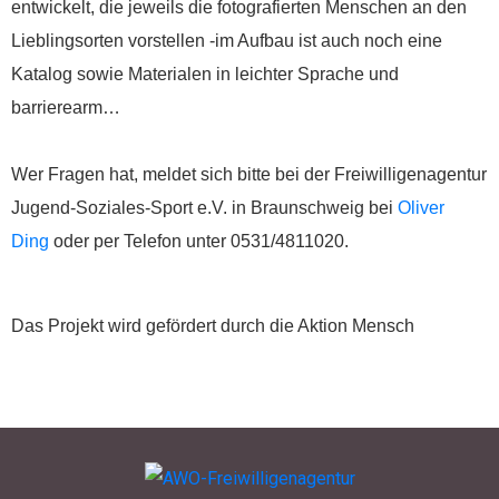
entwickelt, die jeweils die fotografierten Menschen an den
Freiwilligenagentur
Lieblingsorten vorstellen -im Aufbau ist auch noch eine
IBAN: DE90 2505 0000
Katalog sowie Materialen in leichter Sprache und
0152 0278 35
BIC: NOLADE2HXXX
barrierearm…
Vielen Dank.
Wer Fragen hat, meldet sich bitte bei der Freiwilligenagentur
Jugend-Soziales-Sport e.V. in Braunschweig bei
Oliver
Wir können Ihnen auf
Ding
oder per Telefon unter 0531/4811020.
Wunsch auch eine
Spendenquittung
ausstellen.
Das Projekt wird gefördert durch die Aktion Mensch
Kontakt:
Sylja Baranowski
Reichsstraße 6
38300 Wolfenbüttel
05331/902626