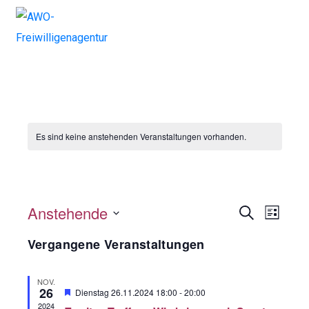
Es sind keine anstehenden Veranstaltungen vorhanden.
netzwerken
Anstehende
V
V
S
L
u
i
e
D
e
c
Vergangene Veranstaltungen
s
h
a
r
t
r
e
e
t
a
NOV.
26
a
H
Dienstag 26.11.2024 18:00
-
20:00
u
e
2024