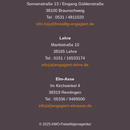
i
s.baranowski [at] freiwillig-
i
Sonnenstraße 13 / Eingang Güldenstraße
38100 Braunschweig
engagiert.de
c
o
Tel.: 0531 / 4811020
h
n
info.bs(at)freiwillig-engagiert.de
t
Lehre
Marktstraße 10
e
38165 Lehre
n
Tel.: 0151 / 16533174
info(at)engagiert-lehre.de
,
Elm-Asse
N
Im Kirchwinkel 4
a
38319 Remlingen
Tel.: 05336 / 9489500
v
info(at)engagiert-elmasse.de
i
© 2025 AWO-Freiwilligenagentur