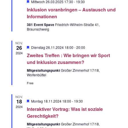
n
H
Mittwoch 26.03.2025 17:30
-
19:30
m
n
e
s
Inklusion voranbringen – Austausch und
r
w
v
s
Informationen
t
o
ä
r
381 Event Spave
Friedrich-Wilhelm-Straße 41,
t
a
h
g
Braunschweig
e
l
h
a
l
o
NOV.
e
26
b
H
Dienstag 26.11.2024 18:00
-
20:00
t
l
e
e
2024
n
Zweites Treffen : Wie bringen wir Sport
r
u
v
t
und Inklusion zusammen?
.
o
n
r
Mitgestaltungspunkt
Großer Zimmerhof 17/18,
u
g
Wolfenbüttel
g
e
Free
h
n
o
A
b
Spenden
g
NOV.
e
n
18
H
Montag 18.11.2024 18:00
-
19:30
e
2024
e
Interaktiver Vortrag: Was ist soziale
s
r
v
Gerechtigkeit?
n
i
o
Wenn Sie uns Spenden
r
Mitgestaltungspunkt
Großer Zimmerhof 17/18,