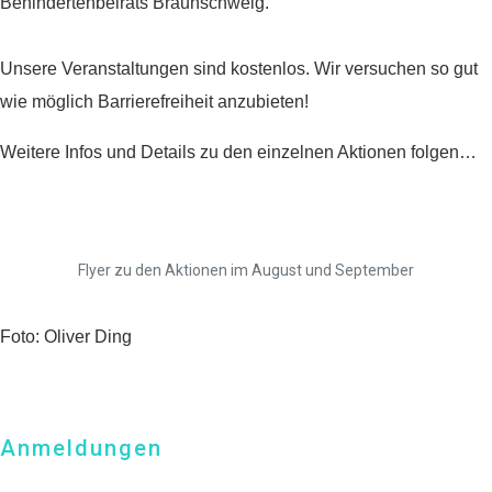
BIC: NOLADE2HXXX
Behindertenbeirats Braunschweig.
Vielen Dank.
Unsere Veranstaltungen sind kostenlos. Wir versuchen so gut
wie möglich Barrierefreiheit anzubieten!
Wir können Ihnen auf
Wunsch auch eine
Weitere Infos und Details zu den einzelnen Aktionen folgen…
Spendenquittung
ausstellen.
Kontakt:
Flyer zu den Aktionen im August und September
Sylja Baranowski
Reichsstraße 6
38300 Wolfenbüttel
Foto: Oliver Ding
05331/902626
Anmeldungen
s.baranowski [at] freiwillig-
engagiert.de