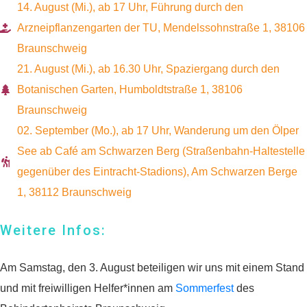
14. August (Mi.), ab 17 Uhr, Führung durch den
Arzneipflanzengarten der TU, Mendelssohnstraße 1, 38106
Braunschweig
21. August (Mi.), ab 16.30 Uhr, Spaziergang durch den
Spenden
Botanischen Garten, Humboldtstraße 1, 38106
Braunschweig
02. September (Mo.), ab 17 Uhr, Wanderung um den Ölper
Wenn Sie uns Spenden
See ab Café am Schwarzen Berg (Straßenbahn-Haltestelle
zukommen lassen
gegenüber des Eintracht-Stadions), Am Schwarzen Berge
möchten, nutzen Sie bitte
1, 38112 Braunschweig
diese Kontodaten:
Weitere Infos:
Inhaber: AWO-
Freiwilligenagentur
Am Samstag, den 3. August beteiligen wir uns mit einem Stand
IBAN: DE90 2505 0000
und mit freiwilligen Helfer*innen am
Sommerfest
des
0152 0278 35