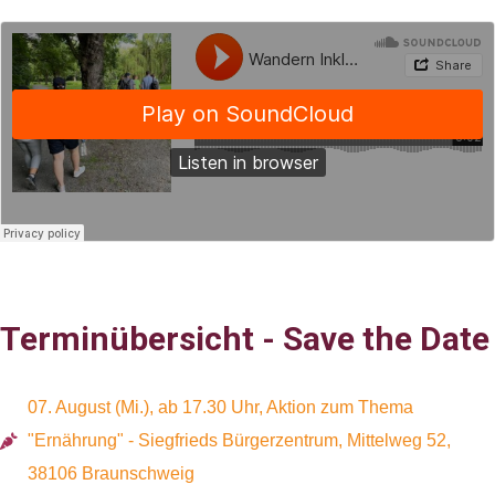
Terminübersicht - Save the Date
07. August (Mi.), ab 17.30 Uhr, Aktion zum Thema
"Ernährung" - Siegfrieds Bürgerzentrum, Mittelweg 52,
38106 Braunschweig