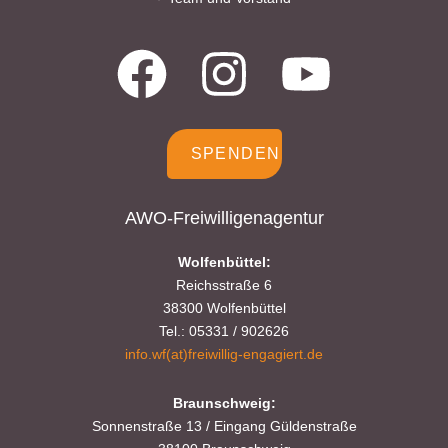
Kontakt:
Sylja Baranowski
Reichsstraße 6
38300 Wolfenbüttel
05331/902626
SPENDEN
s.baranowski [at] freiwillig-
AWO-Freiwilligenagentur
engagiert.de
Wolfenbüttel:
Reichsstraße 6
38300 Wolfenbüttel
Tel.: 05331 / 902626
info.wf(at)freiwillig-engagiert.de
Braunschweig:
Sonnenstraße 13 / Eingang Güldenstraße