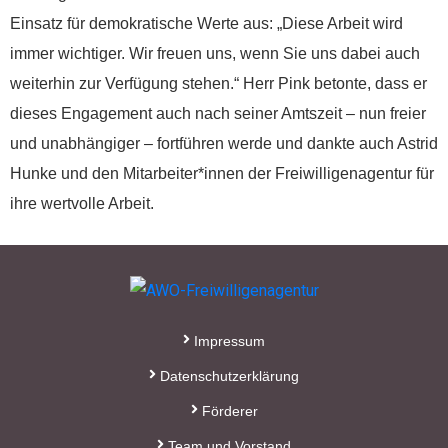
Wenn Sie uns Spenden
Einsatz für demokratische Werte aus: „Diese Arbeit wird
zukommen lassen
immer wichtiger. Wir freuen uns, wenn Sie uns dabei auch
möchten, nutzen Sie bitte
weiterhin zur Verfügung stehen.“ Herr Pink betonte, dass er
diese Kontodaten:
dieses Engagement auch nach seiner Amtszeit – nun freier
Inhaber: AWO-
und unabhängiger – fortführen werde und dankte auch Astrid
Freiwilligenagentur
Hunke und den Mitarbeiter*innen der Freiwilligenagentur für
IBAN: DE90 2505 0000
ihre wertvolle Arbeit.
0152 0278 35
BIC: NOLADE2HXXX
Vielen Dank.
Impressum
Wir können Ihnen auf
Wunsch auch eine
Datenschutzerklärung
Spendenquittung
Förderer
ausstellen.
Team und Vorstand