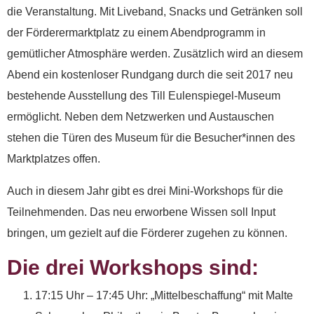
die Veranstaltung. Mit Liveband, Snacks und Getränken soll
der Förderermarktplatz zu einem Abendprogramm in
Wenn Sie uns Spenden
gemütlicher Atmosphäre werden. Zusätzlich wird an diesem
zukommen lassen
Abend ein kostenloser Rundgang durch die seit 2017 neu
möchten, nutzen Sie bitte
bestehende Ausstellung des Till Eulenspiegel-Museum
diese Kontodaten:
ermöglicht. Neben dem Netzwerken und Austauschen
stehen die Türen des Museum für die Besucher*innen des
Inhaber: AWO-
Marktplatzes offen.
Freiwilligenagentur
IBAN: DE90 2505 0000
Auch in diesem Jahr gibt es drei Mini-Workshops für die
0152 0278 35
Teilnehmenden. Das neu erworbene Wissen soll Input
BIC: NOLADE2HXXX
bringen, um gezielt auf die Förderer zugehen zu können.
Vielen Dank.
Die drei Workshops sind:
Wir können Ihnen auf
17:15 Uhr – 17:45 Uhr: „Mittelbeschaffung“ mit Malte
Wunsch auch eine