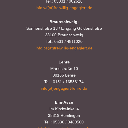
Tel.: 05331 / 902626
info.wf(at)freiwillig-engagiert.de
Braunschweig:
Sonnenstraße 13 / Eingang Güldenstraße
38100 Braunschweig
Tel.: 0531 / 4811020
info.bs(at)freiwillig-engagiert.de
Lehre
Marktstraße 10
38165 Lehre
Tel.: 0151 / 16533174
info(at)engagiert-lehre.de
Elm-Asse
Im Kirchwinkel 4
38319 Remlingen
Tel.: 05336 / 9489500