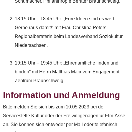
Schumacher, Philanthropie Berater Braunschweig.
Spendenquittung
ausstellen.
18:15 Uhr – 18:45 Uhr: „Eure Ideen sind es wert:
Kontakt:
Gerne raus damit!“ mit Frau Christina Peters,
Sylja Baranowski
Regionalberaterin beim Landesverband Soziokultur
Reichsstraße 6
Niedersachsen.
38300 Wolfenbüttel
05331/902626
19:15 Uhr – 19:45 Uhr: „Ehrenamtliche finden und
binden“ mit Herrn Matthias Marx vom Engagement
s.baranowski [at] freiwillig-
Zentrum Braunschweig.
engagiert.de
Information und Anmeldung
Bitte melden Sie sich bis zum 10.05.2023 bei der
Servicestelle Kultur oder der Freiwilligenagentur Elm-Asse
an. Sie können sich entweder per Mail oder telefonisch