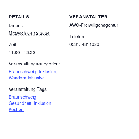
Spenden
DETAILS
VERANSTALTER
AWO-Freiwilligenagentur
Datum:
Mittwoch 04.12.2024
Telefon
Wenn Sie uns Spenden
0531/ 4811020
Zeit:
zukommen lassen
11:00 - 13:30
möchten, nutzen Sie bitte
Veranstaltungskategorien:
diese Kontodaten:
Braunschweig
,
Inklusion
,
Wandern Inklusive
Veranstaltung-Tags:
Inhaber: AWO-
Braunschweig
,
Freiwilligenagentur
Gesundheit
,
Inklusion
,
IBAN: DE90 2505 0000
Kochen
0152 0278 35
BIC: NOLADE2HXXX