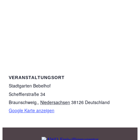
Vielen Dank.
Wir können Ihnen auf
Wunsch auch eine
Spendenquittung
ausstellen.
Kontakt:
Sylja Baranowski
Reichsstraße 6
VERANSTALTUNGSORT
Stadtgarten Bebelhof
38300 Wolfenbüttel
Schefflerstraße 34
05331/902626
Braunschweig,
,
Niedersachsen
38126
Deutschland
Google Karte anzeigen
s.baranowski [at] freiwillig-
engagiert.de