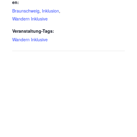
en:
Braunschweig
,
Inklusion
,
Wandern Inklusive
Veranstaltung-Tags:
Wandern Inklusive
Spenden
Wenn Sie uns Spenden
zukommen lassen möchten,
nutzen Sie bitte diese
Kontodaten: