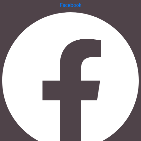
05331/902626
Facebook
s.baranowski [at] freiwillig-engagiert.de