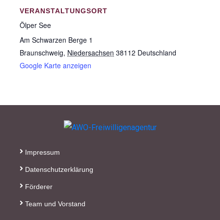
VERANSTALTUNGSORT
Inhaber: AWO-
Ölper See
Freiwilligenagentur
Am Schwarzen Berge 1
IBAN: DE90 2505 0000
Braunschweig
,
Niedersachsen
38112
Deutschland
0152 0278 35
Google Karte anzeigen
BIC: NOLADE2HXXX
Vielen Dank.
Wir können Ihnen auf
Wunsch auch eine
Spendenquittung
ausstellen.
Impressum
Datenschutzerklärung
Kontakt:
Sylja Baranowski
Förderer
Reichsstraße 6
Team und Vorstand
38300 Wolfenbüttel