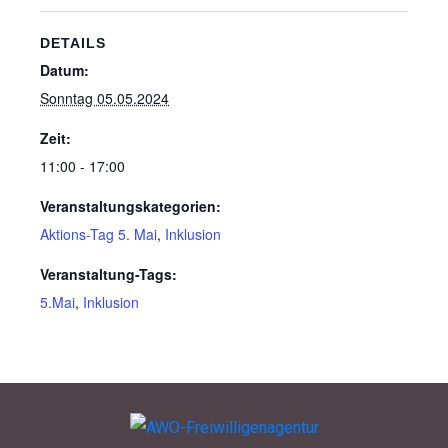
DETAILS
Datum:
Wenn Sie uns Spenden
Sonntag 05.05.2024
zukommen lassen
möchten, nutzen Sie bitte
Zeit:
diese Kontodaten:
11:00 - 17:00
Veranstaltungskategorien:
Inhaber: AWO-
Aktions-Tag 5. Mai
,
Inklusion
Freiwilligenagentur
IBAN: DE90 2505 0000
Veranstaltung-Tags:
0152 0278 35
5.Mai
,
Inklusion
BIC: NOLADE2HXXX
Vielen Dank.
Wir können Ihnen auf
Wunsch auch eine