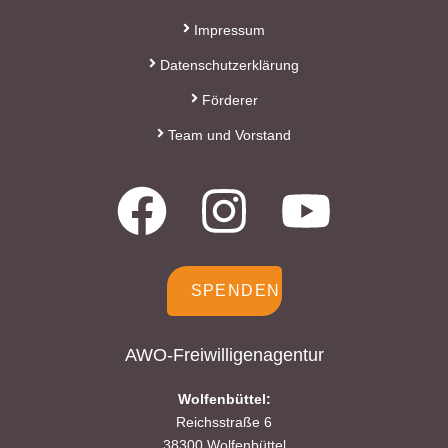
Spendenquittung
Impressum
ausstellen.
Datenschutzerklärung
Kontakt:
Förderer
Sylja Baranowski
Team und Vorstand
Reichsstraße 6
38300 Wolfenbüttel
05331/902626
s.baranowski [at] freiwillig-
SPENDEN
engagiert.de
AWO-Freiwilligenagentur
Wolfenbüttel:
Reichsstraße 6
38300 Wolfenbüttel