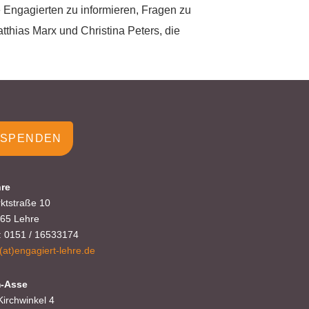
 Engagierten zu informieren, Fragen zu
thias Marx und Christina Peters, die
SPENDEN
re
ktstraße 10
65 Lehre
.: 0151 / 16533174
o(at)engagiert-lehre.de
-Asse
Kirchwinkel 4