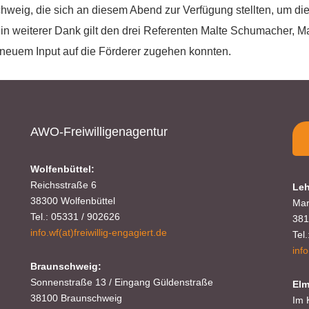
ausstellen.
eig, die sich an diesem Abend zur Verfügung stellten, um die
n weiterer Dank gilt den drei Referenten Malte Schumacher, Mat
Kontakt:
 neuem Input auf die Förderer zugehen konnten.
Sylja Baranowski
Reichsstraße 6
38300 Wolfenbüttel
05331/902626
AWO-Freiwilligenagentur
Wolfenbüttel:
s.baranowski [at] freiwillig-engagiert.de
Reichsstraße 6
Leh
38300 Wolfenbüttel
Mar
Tel.: 05331 / 902626
381
info.wf(at)freiwillig-engagiert.de
Tel
inf
Braunschweig:
Sonnenstraße 13 / Eingang Güldenstraße
Elm
38100 Braunschweig
Im 