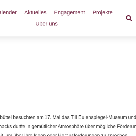
alender
Aktuelles
Engagement
Projekte
Über uns
marktplatz in Schöppenstedt
ttel besuchten am 17. Mai das Till Eulenspiegel-Museum und i
acks durfte in gemütlicher Atmosphäre über mögliche Förderu
it, um über Ihre Ideen oder Herausforderungen zu sprechen.