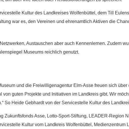
rvicestelle Kultur des Landkreises Wolfenbüttel, dem Till Eul
altung war es, den Vereinen und ehrenamtlich Aktiven die Chan
Spenden
em Netzwerken, Austauschen aber auch Kennenlernen. Zudem w
ulenspiegel Museums reichlich genutzt.
Wenn Sie uns Spenden zukommen lassen möchten,
nutzen Sie bitte diese Kontodaten:
Inhaber: AWO-Freiwilligenagentur
-Museum und die Freiwilligenagentur Elm-Asse freuen sich über d
IBAN: DE90 2505 0000 0152 0278 35
 von guten Projekte und Initiativen im Landkreis gibt. Wir möch
BIC: NOLADE2HXXX
“ So Heide Gebhardt von der Servicestelle Kultur des Landkre
Vielen Dank.
ung Zukunftsfonds Asse, Lotto-Sport-Stiftung, LEADER-Region N
icestelle Kultur vom Landkreis Wolfenbüttel, Medienzentrum L
Wir können Ihnen auf Wunsch auch eine Spendenquittun