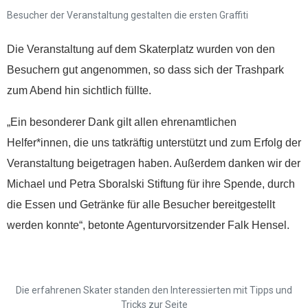
diese Kontodaten:
Besucher der Veranstaltung gestalten die ersten Graffiti
Inhaber: AWO-
Die Veranstaltung auf dem Skaterplatz wurden von den
Freiwilligenagentur
Besuchern gut angenommen, so dass sich der Trashpark
IBAN: DE90 2505 0000
zum Abend hin sichtlich füllte.
0152 0278 35
BIC: NOLADE2HXXX
„Ein besonderer Dank gilt allen ehrenamtlichen
Helfer*innen, die uns tatkräftig unterstützt und zum Erfolg der
Vielen Dank.
Veranstaltung beigetragen haben. Außerdem danken wir der
Michael und Petra Sboralski Stiftung für ihre Spende, durch
Wir können Ihnen auf
Wunsch auch eine
die Essen und Getränke für alle Besucher bereitgestellt
Spendenquittung
werden konnte“, betonte Agenturvorsitzender Falk Hensel.
ausstellen.
Kontakt:
Sylja Baranowski
Die erfahrenen Skater standen den Interessierten mit Tipps und
Tricks zur Seite
Reichsstraße 6