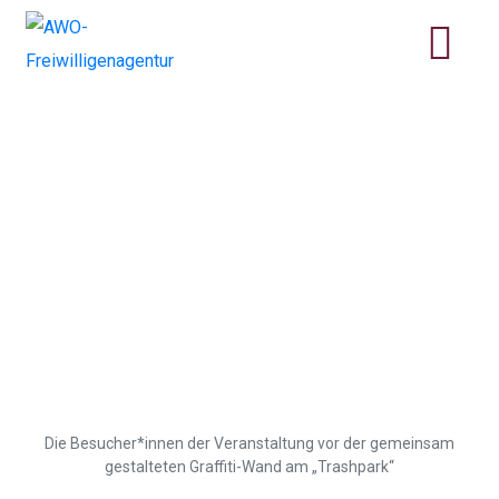
Erste Kontakte zwischen
Ukrainer*innen und
Einheimischen wurden
geknüpft – Kinder und
Jugendliche trafen sich
auf dem Skaterplatz in
Wolfenbüttel
Die Besucher*innen der Veranstaltung vor der gemeinsam
gestalteten Graffiti-Wand am „Trashpark“