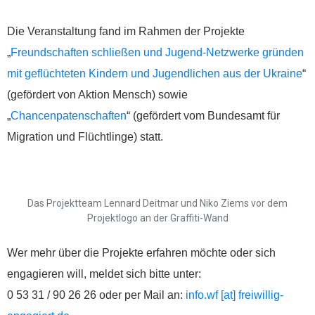
38300 Wolfenbüttel
Die Veranstaltung fand im Rahmen der Projekte
05331/902626
„
Freundschaften schließen und Jugend-Netzwerke gründen
mit geflüchteten Kindern und Jugendlichen aus der Ukraine
“
s.baranowski [at] freiwillig-
(gefördert von Aktion Mensch) sowie
„
Chancenpatenschaften
“ (gefördert vom Bundesamt für
engagiert.de
Migration und Flüchtlinge) statt.
Das Projektteam Lennard Deitmar und Niko Ziems vor dem
Projektlogo an der Graffiti-Wand
Wer mehr über die Projekte erfahren möchte oder sich
engagieren will, meldet sich bitte unter:
0 53 31 / 90 26 26 oder per Mail an:
info.wf [at] freiwillig-