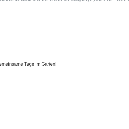
Inhaber: AWO-Freiwilligenagentur
IBAN: DE90 2505 0000 0152 0278 35
BIC: NOLADE2HXXX
Vielen Dank.
Wir können Ihnen auf Wunsch auch eine Spendenquittun
ausstellen.
 gemeinsame Tage im Garten!
Kontakt:
Sylja Baranowski
Reichsstraße 6
38300 Wolfenbüttel
05331/902626