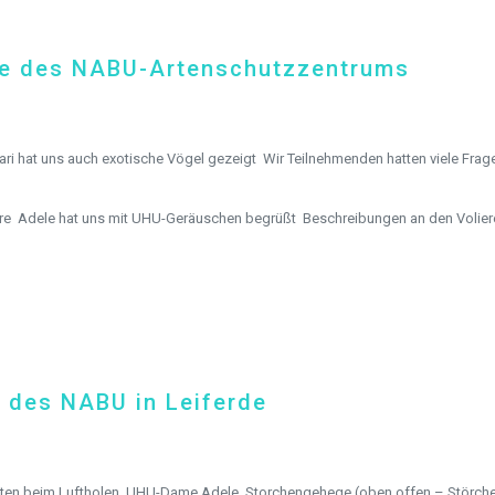
de des NABU-Artenschutzzentrums
ari hat uns auch exotische Vögel gezeigt
Wir Teilnehmenden hatten viele Frag
re
Adele hat uns mit UHU-Geräuschen begrüßt
Beschreibungen an den Voliere
Spenden
 des NABU in Leiferde
Wenn Sie uns Spenden zukommen lassen möchten,
nutzen Sie bitte diese Kontodaten:
ten beim Luftholen
UHU-Dame Adele
Storchengehege (oben offen – Störche