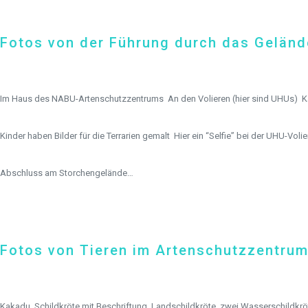
Fotos von der Führung durch das Gelän
Im Haus des NABU-Artenschutzzentrums
An den Volieren (hier sind UHUs)
K
Kinder haben Bilder für die Terrarien gemalt
Hier ein “Selfie” bei der UHU-Volie
Abschluss am Storchengelände…
Fotos von Tieren im Artenschutzzentrum
Kakadu
Schildkröte mit Beschriftung
Landschildkröte
zwei Wasserschildkrö