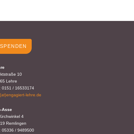
SPENDEN
re
ktstraße 10
65 Lehre
.: 0151 / 16533174
o(at)engagiert-lehre.de
-Asse
Kirchwinkel 4
19 Remlingen
.: 05336 / 9489500