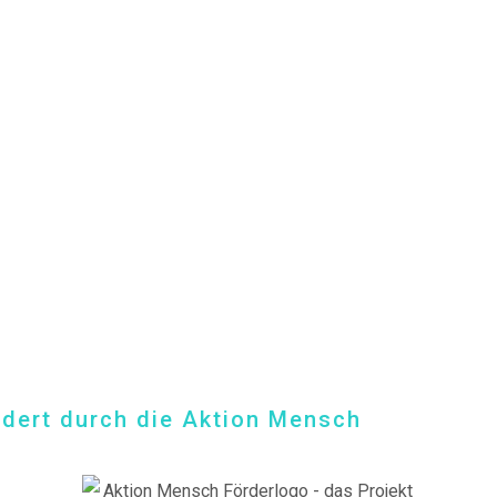
s.baranowski [at] freiwillig-engagiert.de
rdert durch die Aktion Mensch