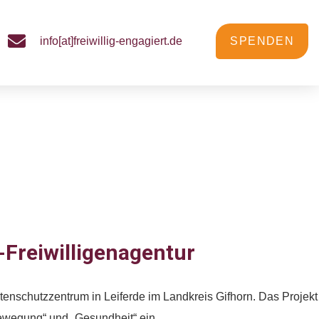
info[at]freiwillig-engagiert.de
SPENDEN
iferde
Freiwilligenagentur
nschutzzentrum in Leiferde im Landkreis Gifhorn. Das Projekt
Bewegung“ und „Gesundheit“ ein.