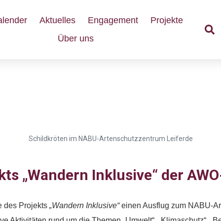
alender
Aktuelles
Engagement
Projekte
Über uns
BU-Artenschutzzentrum Le
Schildkröten im NABU-Artenschutzzentrum Leiferde
ts „Wandern Inklusive“ der AWO-
 des Projekts
„Wandern Inklusive“
einen Ausflug zum NABU-Arte
usive Aktivitäten rund um die Themen „Umwelt“, „Klimaschutz“, „