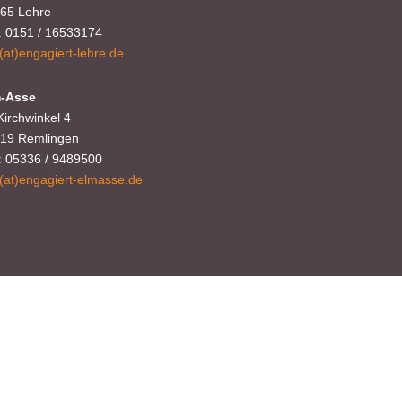
65 Lehre
.: 0151 / 16533174
o(at)engagiert-lehre.de
-Asse
Kirchwinkel 4
19 Remlingen
.: 05336 / 9489500
g
o(at)engagiert-elmasse.de