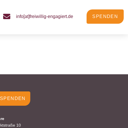
info[at]freiwillig-engagiert.de
SPENDEN
Wolfenbütteler
SPENDEN
re
ktstraße 10