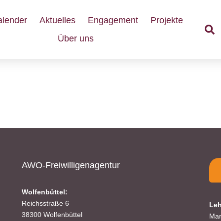
alender
Aktuelles
Engagement
Projekte
Über uns
ür Wildbienen – Bericht im 
5. September 2022
Spenden
AWO-Freiwilligenagentur
Wolfenbüttel:
Wenn Sie uns Spenden zukommen lassen möchten,
Reichsstraße 6
Leh
38300 Wolfenbüttel
nutzen Sie bitte diese Kontodaten:
Mar