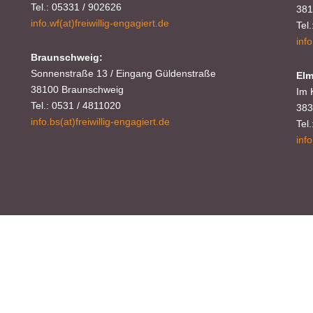
Tel.: 05331 / 902626
381
info.wf(at)freiwillig-engagiert.de
Tel
Inhaber: AWO-Freiwilligenagentur
inf
IBAN: DE90 2505 0000 0152 0278 35
Braunschweig:
BIC: NOLADE2HXXX
Sonnenstraße 13 / Eingang Güldenstraße
Elm
38100 Braunschweig
Im 
Vielen Dank.
Tel.: 0531 / 4811020
383
info.bs(at)freiwillig-engagiert.de
Tel
Wir können Ihnen auf Wunsch auch eine Spendenquittun
inf
ausstellen.
Kontakt:
Sylja Baranowski
Reichsstraße 6
38300 Wolfenbüttel
05331/902626